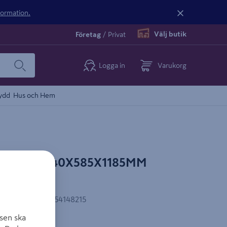
nformation.
Välj butik
Företag
/
Privat
Logga in
Varukorg
ydd
Hus och Hem
PLATON 40X585X1185MM
T/FRP
EAN-kod
:
7057754148215
sen ska