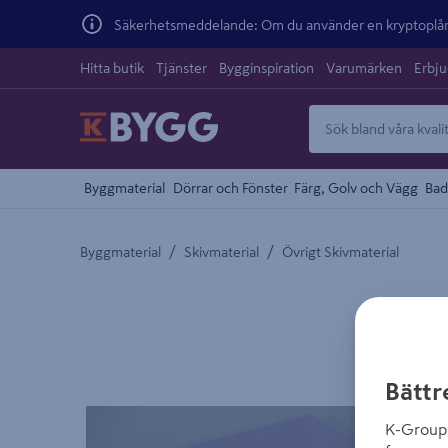
Säkerhetsmeddelande: Om du använder en kryptoplånb
Hitta butik
Tjänster
Bygginspiration
Varumärken
Erbj
Byggmaterial
Dörrar och Fönster
Färg, Golv och Vägg
Bad
/
/
Byggmaterial
Skivmaterial
Övrigt Skivmaterial
Detaljerad beskrivning finns i produktbeskrivnings
Bättr
K-Group 