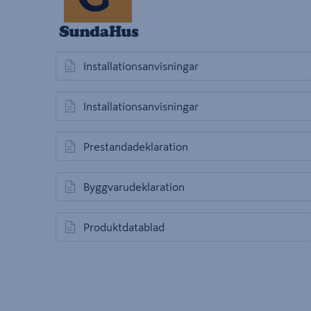
Installationsanvisningar
öppnas i en ny flik
Installationsanvisningar
öppnas i en ny flik
Prestandadeklaration
öppnas i en ny flik
Byggvarudeklaration
öppnas i en ny flik
Produktdatablad
öppnas i en ny flik