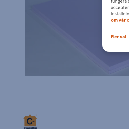
fungera 
accepter
inställni
om vår c
Fler val