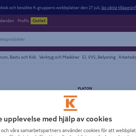
ok och besökte K-gruppens webbplatser den 27 juli,
läs viktig tilläggsi
udanden
Proffs
Outlet
rum, Bastu och Kök
Verktyg och Maskiner
El, VVS, Belysning
Arbetssk
området
PLATON
KOMFORTSKIVA 
0,6932M²/ST 13S
e upplevelse med hjälp av cookies
Artikelnummer
:
1381484
och våra samarbetspartners använder cookies för att webbplat