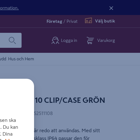
nformation.
Välj butik
Företag
/
Privat
Logga in
Varukorg
ydd
Hus och Hem
 2-50/RM10 CLIP/CASE GRÖN
EAN-kod
:
4059952511108
sen ska
. Du kan
Kombilasern är redo att användas. Med sitt
. Dina
e med kapslingsklass IP64 passar den för