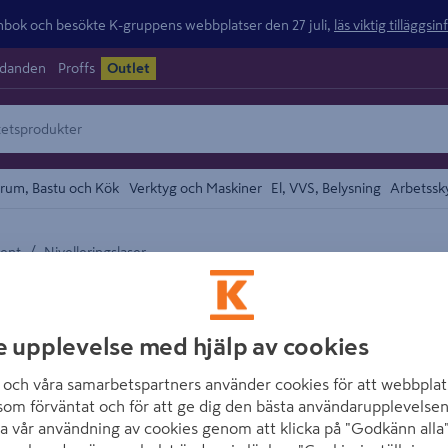
ok och besökte K-gruppens webbplatser den 27 juli,
läs viktig tilläggsi
udanden
Proffs
Outlet
rum, Bastu och Kök
Verktyg och Maskiner
El, VVS, Belysning
Arbetssk
/
ment
Nivelleringslaser
området
BOSCH
KOMBILASER GCL
e upplevelse med hjälp av cookies
Artikelnummer
:
1637821
och våra samarbetspartners använder cookies för att webbplat
som förväntat och för att ge dig den bästa användarupplevelsen
GCL 2-50 G MYCKET TÅLIG: 
a vår användning av cookies genom att klicka på "Godkänn alla"
damm- och stänktåliga hölj