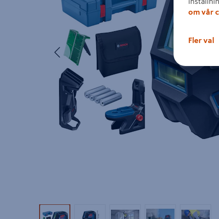
inställni
om vår c
Fler val
Föregående