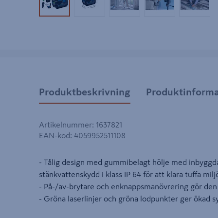
Produktbild 1
Produktbild 2
Produktbild 3
Produktbild 4
Produk
Produktbeskrivning
Produktinforma
Artikelnummer
:
1637821
EAN-kod
:
4059952511108
- Tålig design med gummibelagt hölje med inbyggd
stänkvattenskydd i klass IP 64 för att klara tuffa milj
- På-/av-brytare och enknappsmanövrering gör den
- Gröna laserlinjer och gröna lodpunkter ger ökad s