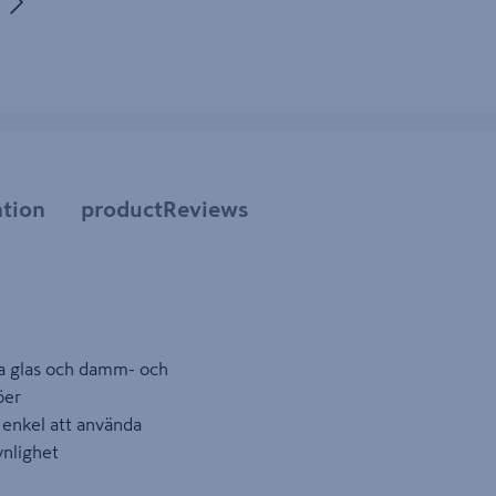
tbild 5
tion
productReviews
a glas och damm- och
öer
 enkel att använda
ynlighet