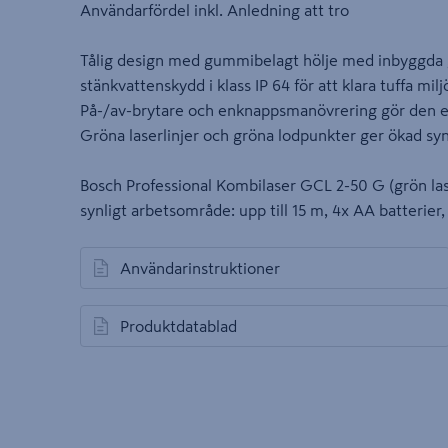
Användarfördel inkl. Anledning att tro
Tålig design med gummibelagt hölje med inbyggda
stänkvattenskydd i klass IP 64 för att klara tuffa milj
På-/av-brytare och enknappsmanövrering gör den e
Gröna laserlinjer och gröna lodpunkter ger ökad syn
Bosch Professional Kombilaser GCL 2-50 G (grön laser
synligt arbetsområde: upp till 15 m, 4x AA batterier,
Användarinstruktioner
öppnas i en ny flik
Produktdatablad
öppnas i en ny flik