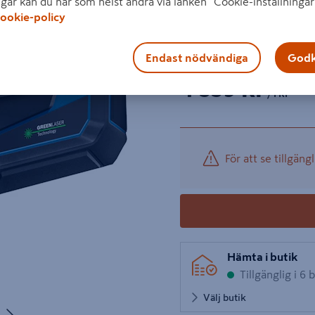
ngar kan du när som helst ändra via länken "Cookie-inställningar
användning i tuffa miljöer.
ookie-policy
Visa mer produktinformati
Endast nödvändiga
Godk
Nästa
1 p
Ant
4 539 kr
/ FRP
För att se tillgängl
Hämta i butik
Tillgänglig i 6 
Välj butik
Nästa