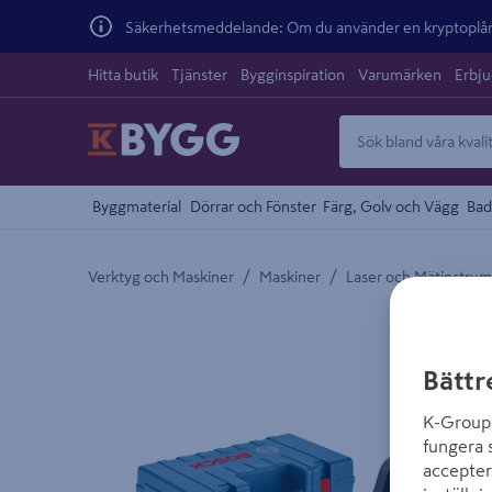
Säkerhetsmeddelande: Om du använder en kryptoplånb
Hitta butik
Tjänster
Bygginspiration
Varumärken
Erbj
Byggmaterial
Dörrar och Fönster
Färg, Golv och Vägg
Bad
/
/
Verktyg och Maskiner
Maskiner
Laser och Mätinstru
Detaljerad beskrivning finns i produktbeskrivnings
Bättr
K-Group 
fungera 
accepter