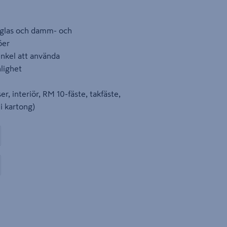
 glas och damm- och
öer
nkel att använda
lighet
, interiör, RM 10-fäste, takfäste,
 i kartong)