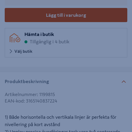
Lägg till i varukorg
Hämta i butik
Tillgänglig i 4 butik
Välj butik
Produktbeskrivning
Artikelnummer
:
1199815
EAN-kod
:
3165140837224
1) Både horisontella och vertikala linjer är perfekta för
nivellering på kort avstånd
2) Upplev precisa överföringar tack vare två centrerade