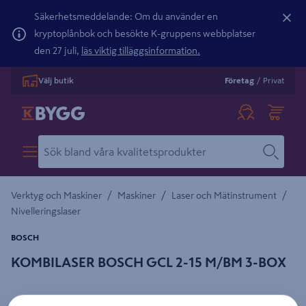
Säkerhetsmeddelande: Om du använder en
kryptoplånbok och besökte K-gruppens webbplatser
den 27 juli,
läs viktig tilläggsinformation.
Välj butik
Företag
/
Privat
/
/
/
Verktyg och Maskiner
Maskiner
Laser och Mätinstrument
Nivelleringslaser
BOSCH
KOMBILASER BOSCH GCL 2-15 M/BM 3-BOX
Detaljerad beskrivning finns i produktbeskrivningsområdet