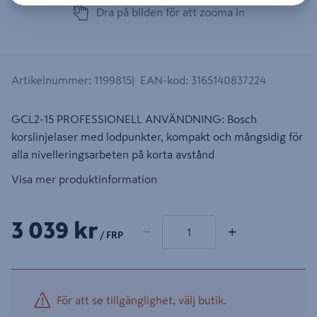
Dra på bilden för att zooma in
Artikelnummer
:
1199815
EAN-kod
:
3165140837224
GCL2-15 PROFESSIONELL ANVÄNDNING: Bosch
korslinjelaser med lodpunkter, kompakt och mångsidig för
alla nivelleringsarbeten på korta avstånd
Visa mer produktinformation
1 produkter
Antal
3 039 kr
−
+
/ FRP
För att se tillgänglighet, välj butik.