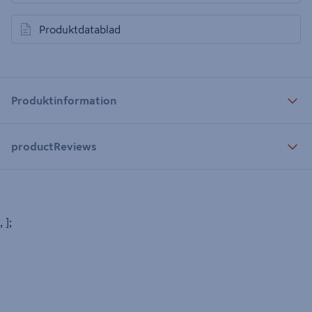
Produktdatablad
öppnas i en ny flik
Produktinformation
productReviews
, ];