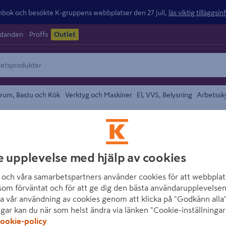
ok och besökte K-gruppens webbplatser den 27 juli,
läs viktig tilläggsi
udanden
Proffs
Outlet
rum, Bastu och Kök
Verktyg och Maskiner
El, VVS, Belysning
Arbetssk
området
ORAS
e upplevelse med hjälp av cookies
KÖKSBLANDARE O
DISKMASKINAV
och våra samarbetspartners använder cookies för att webbplat
som förväntat och för att ge dig den bästa användarupplevelsen
Artikelnummer
:
1687845
a vår användning av cookies genom att klicka på "Godkänn alla"
ngar kan du när som helst ändra via länken "Cookie-inställningar
ookie-policy