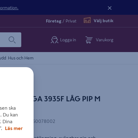
nformation.
Välj butik
Företag
/
Privat
Logga in
Varukorg
ydd
Hus och Hem
RAS SAGA 3935F LÅG PIP M
STÄNGN
sen ska
. Du kan
EAN-kod
:
6414150078002
. Dina
".
Läs mer