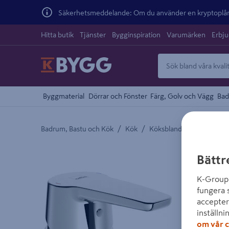
Säkerhetsmeddelande: Om du använder en kryptoplånb
Hitta butik
Tjänster
Bygginspiration
Varumärken
Erbj
Byggmaterial
Dörrar och Fönster
Färg, Golv och Vägg
Bad
/
/
Badrum, Bastu och Kök
Kök
Köksblandare
Detaljerad beskrivning finns i produktbeskrivnings
Bättr
K-Group 
fungera 
accepter
inställni
om vår c