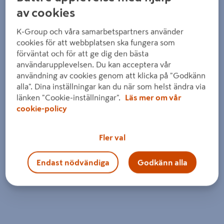
Detaljerad beskrivning finns i produktbeskrivningsområdet
av cookies
K-Group och våra samarbetspartners använder
cookies för att webbplatsen ska fungera som
förväntat och för att ge dig den bästa
användarupplevelsen. Du kan acceptera vår
användning av cookies genom att klicka på "Godkänn
alla". Dina inställningar kan du när som helst ändra via
länken "Cookie-inställningar".
Läs mer om vår
cookie-policy
Fler val
Endast nödvändiga
Godkänn alla