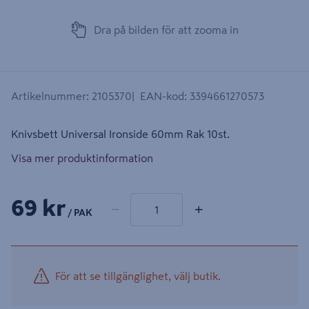
Dra på bilden för att zooma in
Artikelnummer
:
2105370
EAN-kod
:
3394661270573
Knivsbett Universal Ironside 60mm Rak 10st.
Visa mer produktinformation
1 produkter
Antal
69 kr
−
+
/ PAK
För att se tillgänglighet, välj butik.