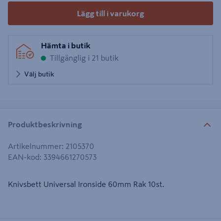
Lägg till i varukorg
Hämta i butik
Tillgänglig i 21 butik
Välj butik
Produktbeskrivning
Artikelnummer
:
2105370
EAN-kod
:
3394661270573
Knivsbett Universal Ironside 60mm Rak 10st.