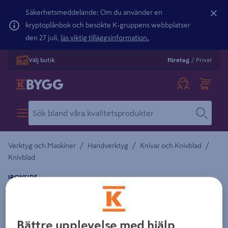
Säkerhetsmeddelande: Om du använder en
kryptoplånbok och besökte K-gruppens webbplatser
den 27 juli,
läs viktig tilläggsinformation.
Välj butik
Företag
/
Privat
/
/
/
Verktyg och Maskiner
Handverktyg
Knivar och Knivblad
Knivblad
IRONSIDE
KNIVBLAD UNIVERSAL 60MM RAK 10
IRONSIDE
Bättre upplevelse med hjälp