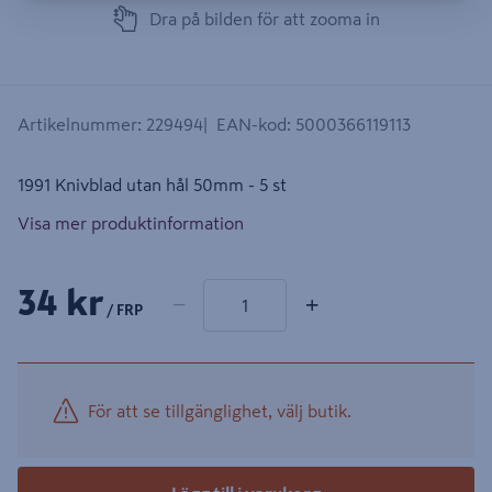
Dra på bilden för att zooma in
Artikelnummer
:
229494
EAN-kod
:
5000366119113
1991 Knivblad utan hål 50mm - 5 st
Visa mer produktinformation
1 produkter
Antal
34 kr
−
+
/ FRP
För att se tillgänglighet, välj butik.