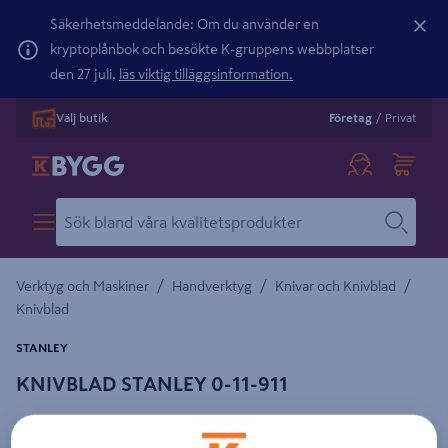
Säkerhetsmeddelande: Om du använder en
kryptoplånbok och besökte K-gruppens webbplatser
den 27 juli,
läs viktig tilläggsinformation.
Välj butik
Företag
/
Privat
/
/
/
Verktyg och Maskiner
Handverktyg
Knivar och Knivblad
Knivblad
STANLEY
KNIVBLAD STANLEY 0-11-911
Detaljerad beskrivning finns i produktbeskrivningsområdet