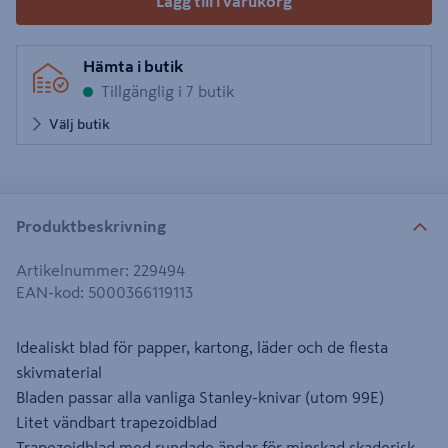
Lägg till i varukorg
Hämta i butik
Tillgänglig i 7 butik
Välj butik
Produktbeskrivning
Artikelnummer
:
229494
EAN-kod
:
5000366119113
Idealiskt blad för papper, kartong, läder och de flesta
skivmaterial
Bladen passar alla vanliga Stanley-knivar (utom 99E)
Litet vändbart trapezoidblad
Trapezoidblad med rundade ändar för minskad skaderisk