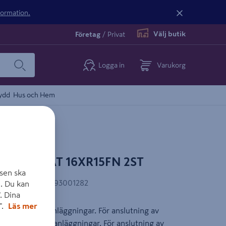
nformation.
Välj butik
Företag
/
Privat
Logga in
Varukorg
ydd
Hus och Hem
ER CARAT 16XR15FN 2ST
sen ska
EAN-kod
:
7393593001282
. Du kan
. Dina
".
Läs mer
tten och värmeanläggningar. För anslutning av
rat m.m. värmeanläggningar. För anslutning av