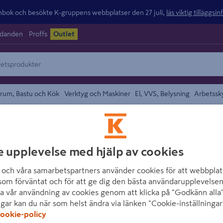
ok och besökte K-gruppens webbplatser den 27 juli,
läs viktig tilläggsi
udanden
Proffs
Outlet
rum, Bastu och Kök
Verktyg och Maskiner
El, VVS, Belysning
Arbetssk
/
tet
Rördelar
området
CARAT
e upplevelse med hjälp av cookies
KLÄMRINGSMUTT
och våra samarbetspartners använder cookies för att webbplat
Artikelnummer
:
1858014
som förväntat och för att ge dig den bästa användarupplevelsen
a vår användning av cookies genom att klicka på "Godkänn alla"
ngar kan du när som helst ändra via länken "Cookie-inställningar
För installationer i tappva
ookie-policy
kopparrör mot ventil, appa