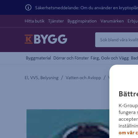
Säkerhetsmeddelande: Om du använder en kryptoplånb
Hitta butik
Tjänster
Bygginspiration
Varumärken
Erbj
Byggmaterial
Dörrar och Fönster
Färg, Golv och Vägg
Bad
/
/
El, VVS, Belysning
Vatten och Avlopp
Vatten och Sani
Detaljerad beskrivning finns i produktbeskrivnings
Bättr
K-Group 
fungera 
accepter
inställni
om vår c