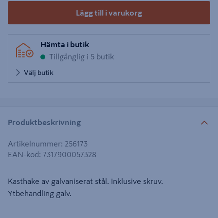
Lägg till i varukorg
Hämta i butik
Tillgänglig i 5 butik
Välj butik
Produktbeskrivning
Artikelnummer
:
256173
EAN-kod
:
7317900057328
Kasthake av galvaniserat stål. Inklusive skruv.
Ytbehandling galv.