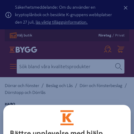
Säkerhetsmeddelande: Om du använder en
kryptoplånbok och besökte K-gruppens webbplatser
den 27 juli,
läs viktig tilläggsinformation.
Välj butik
Företag
/
Privat
/
/
/
Dörrar och Fönster
Beslag och Lås
Dörr och Fönsterbeslag
Dörrstopp och Dörrlås
HABO
KASTHAKE HABO 1340-7 EFZ 200MM
Detaljerad beskrivning finns i produktbeskrivningsområdet
Bättre upplevelse med hjälp