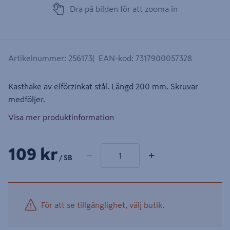
Dra på bilden för att zooma in
Artikelnummer
:
256173
EAN-kod
:
7317900057328
Kasthake av elförzinkat stål. Längd 200 mm. Skruvar
medföljer.
Visa mer produktinformation
1 produkter
Antal
109 kr
−
+
/ SB
För att se tillgänglighet, välj butik.