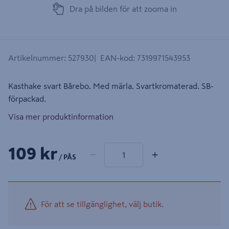
Dra på bilden för att zooma in
Artikelnummer
:
527930
EAN-kod
:
7319971543953
Kasthake svart Bårebo. Med märla. Svartkromaterad. SB-
förpackad.
Visa mer produktinformation
1 produkter
Antal
109 kr
−
+
/ PÅS
För att se tillgänglighet, välj butik.