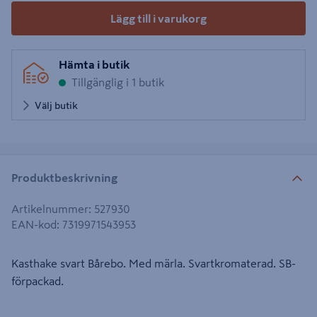
Lägg till i varukorg
Hämta i butik
Tillgänglig i 1 butik
Välj butik
Produktbeskrivning
Artikelnummer
:
527930
EAN-kod
:
7319971543953
Kasthake svart Bårebo. Med märla. Svartkromaterad. SB-
förpackad.