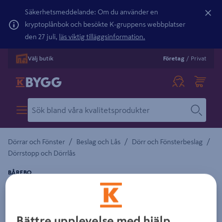
Säkerhetsmeddelande: Om du använder en
kryptoplånbok och besökte K-gruppens webbplatser
den 27 juli,
läs viktig tilläggsinformation.
Välj butik
Företag
/
Privat
/
/
/
Dörrar och Fönster
Beslag och Lås
Dörr och Fönsterbeslag
Dörrstopp och Dörrlås
BÅREBO
KASTHAKE BÅREBO SMIDD SV 100MM SB
Detaljerad beskrivning finns i produktbeskrivningsområdet
Bättre upplevelse med hjälp