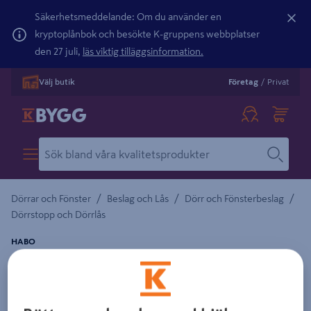
Säkerhetsmeddelande: Om du använder en
kryptoplånbok och besökte K-gruppens webbplatser
den 27 juli,
läs viktig tilläggsinformation.
Välj butik
Företag
/
Privat
/
/
/
Dörrar och Fönster
Beslag och Lås
Dörr och Fönsterbeslag
Dörrstopp och Dörrlås
HABO
KASTHAKE 125MM ELFÖRZINKAD 2P 1340
Detaljerad beskrivning finns i produktbeskrivningsområdet