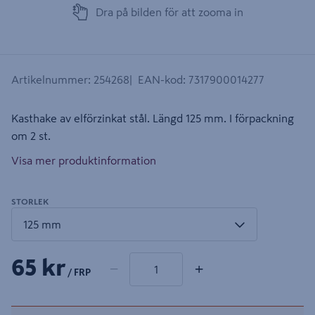
Dra på bilden för att zooma in
Artikelnummer
:
254268
EAN-kod
:
7317900014277
Kasthake av elförzinkat stål. Längd 125 mm. I förpackning
om 2 st.
Visa mer produktinformation
STORLEK
1 produkter
Antal
65 kr
−
+
/ FRP