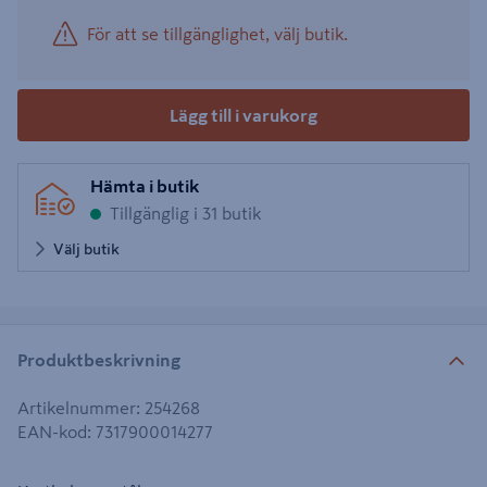
För att se tillgänglighet, välj butik.
Lägg till i varukorg
Hämta i butik
Tillgänglig i 31 butik
Välj butik
Produktbeskrivning
Artikelnummer
:
254268
EAN-kod
:
7317900014277