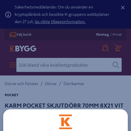
Säkerhetsmeddelande: Om du använder en
kryptoplånbok och besökte K-gruppens webbplatser
den 27 juli,
läs viktig tilläggsinformation.
Välj butik
Företag
/
Privat
/
/
Dörrar och Fönster
Dörrar
Dörrkarmar
POCKET
KARM POCKET SKJUTDÖRR 70MM 8X21 VIT
ENKELGIPS
Detaljerad beskrivning finns i produktbeskrivningsområdet