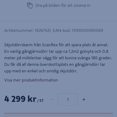
Dra på bilden för att zooma in
Artikelnummer
:
1626763
EAN-kod
:
7090009390069
Skjutdörrskarm från Scanflex för att spara plats åt annat.
En vanlig gångjärnsdörr tar upp ca 1.2m2 golvyta och 0.8
meter på möblerbar vägg för att kunna svänga 180 grader.
Du får då all denna överskottsplats en gångjärndörr tar
upp med en enkel och smidig skjutdörr.
Visa mer produktinformation
1 produkter
Antal
4 299 kr
−
+
/ ST