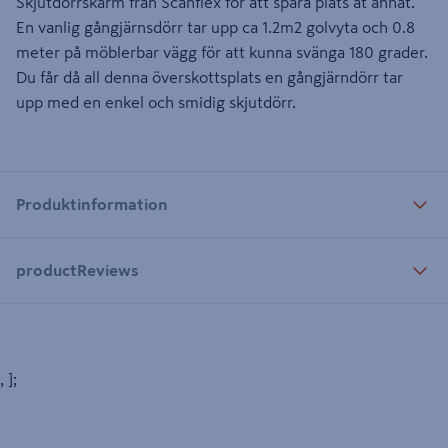
Skjutdörrskarm från Scanflex för att spara plats åt annat.
En vanlig gångjärnsdörr tar upp ca 1.2m2 golvyta och 0.8
meter på möblerbar vägg för att kunna svänga 180 grader.
Du får då all denna överskottsplats en gångjärndörr tar
upp med en enkel och smidig skjutdörr.
Produktinformation
productReviews
, ];