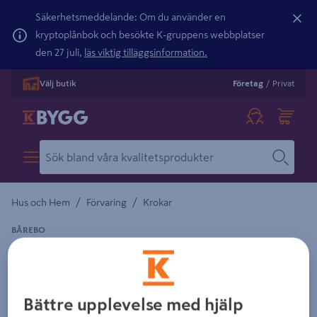
Säkerhetsmeddelande: Om du använder en
kryptoplånbok och besökte K-gruppens webbplatser
den 27 juli,
läs viktig tilläggsinformation.
Välj butik
Företag
/
Privat
/
/
Hus och Hem
Förvaring
Krokar
BÅREBO
KARBINHAKE BÅREBO FZB 60X6 25P
Detaljerad beskrivning finns i produktbeskrivningsområdet
Bättre upplevelse med hjälp