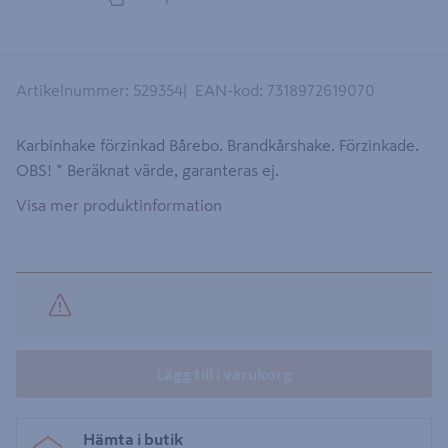
Artikelnummer
:
529354
EAN-kod
:
7318972619070
Karbinhake förzinkad Bårebo. Brandkårshake. Förzinkade.
OBS! * Beräknat värde, garanteras ej.
Visa mer produktinformation
Lägg till i varukorg
Hämta i butik