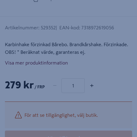
Artikelnummer
:
529352
EAN-kod
:
7318972619056
Karbinhake förzinkad Bårebo. Brandkårshake. Förzinkade.
OBS! * Beräknat värde, garanteras ej.
Visa mer produktinformation
1 produkter
Antal
279 kr
−
+
/ FRP
För att se tillgänglighet, välj butik.