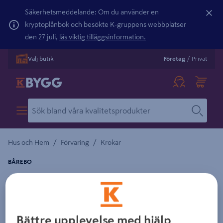
Säkerhetsmeddelande: Om du använder en
kryptoplånbok och besökte K-gruppens webbplatser
den 27 juli,
läs viktig tilläggsinformation.
Välj butik
Företag
/
Privat
/
/
Hus och Hem
Förvaring
Krokar
BÅREBO
KARBINHAKE BÅREBO FZB 50X5 25P
Detaljerad beskrivning finns i produktbeskrivningsområdet
Bättre upplevelse med hjälp