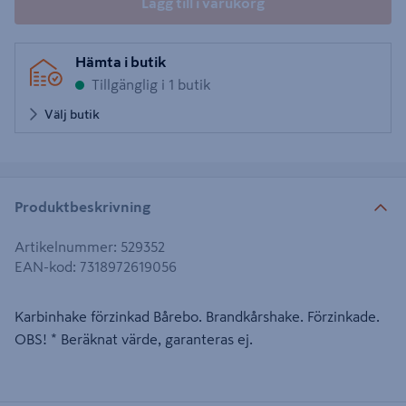
Lägg till i varukorg
Hämta i butik
Tillgänglig i 1 butik
Välj butik
Produktbeskrivning
Artikelnummer
:
529352
EAN-kod
:
7318972619056
Karbinhake förzinkad Bårebo. Brandkårshake. Förzinkade.
OBS! * Beräknat värde, garanteras ej.