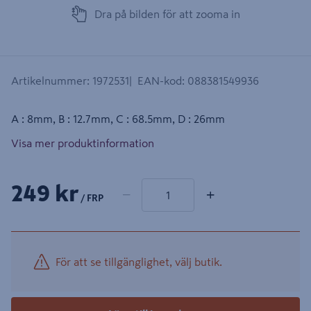
Dra på bilden för att zooma in
Artikelnummer
:
1972531
EAN-kod
:
088381549936
A : 8mm, B : 12.7mm, C : 68.5mm, D : 26mm
Visa mer produktinformation
1 produkter
Antal
249 kr
−
+
/ FRP
För att se tillgänglighet, välj butik.