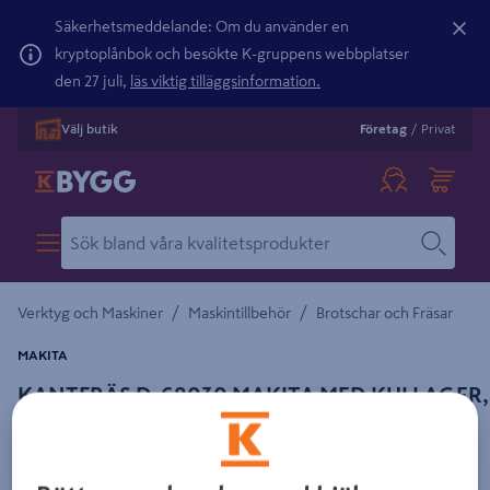
Säkerhetsmeddelande: Om du använder en
kryptoplånbok och besökte K-gruppens webbplatser
den 27 juli,
läs viktig tilläggsinformation.
Välj butik
Företag
/
Privat
/
/
Verktyg och Maskiner
Maskintillbehör
Brotschar och Fräsar
MAKITA
KANTFRÄS D-68030 MAKITA MED KULLAGER,
12,7MM 8MM
Detaljerad beskrivning finns i produktbeskrivningsområdet