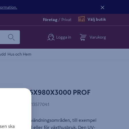
nformation.
Välj butik
Företag
/
Privat
Logga in
Varukorg
ydd
Hus och Hem
f POLYK 6X980X3000 PROF
EAN-kod
:
6438313577041
lig för många användningsområden, till exempel
sen ska
rrass eller grill eller för växthusbruk. Den UV-