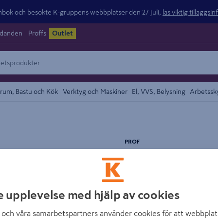
ok och besökte K-gruppens webbplatser den 27 juli,
läs viktig tilläggsi
udanden
Proffs
Outlet
rum, Bastu och Kök
Verktyg och Maskiner
El, VVS, Belysning
Arbetssk
området
PROF
KANALPLAST pro
Artikelnummer
:
1521066
e upplevelse med hjälp av cookies
Kanalplast (6 mm) är lämp
och våra samarbetspartners använder cookies för att webbplat
som en skyddsvägg för en te