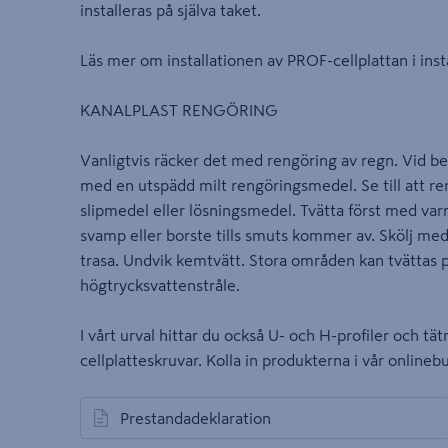
installeras på själva taket.
Läs mer om installationen av PROF-cellplattan i inst
KANALPLAST RENGÖRING
Vanligtvis räcker det med rengöring av regn. Vid 
med en utspädd milt rengöringsmedel. Se till att re
slipmedel eller lösningsmedel. Tvätta först med v
svamp eller borste tills smuts kommer av. Skölj me
trasa. Undvik kemtvätt. Stora områden kan tvättas 
högtrycksvattenstråle.
I vårt urval hittar du också U- och H-profiler och tät
cellplatteskruvar. Kolla in produkterna i vår onlinebu
Prestandadeklaration
öppnas i en ny flik