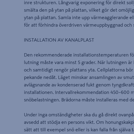
inre strukturen. Långvarig exponering för direkt so
smälta den på ytan på plattan, vilket gör det omöjlig
ytan på plattan. Samla inte upp värmeagglerande el
för att förhindra överdriven värmeuppbyggnad och s
INSTALLATION AV KANALPLAST
Den rekommenderade installationstemperaturen för 
lutning måste vara minst 5 grader. När lutningen är 
och samtidigt rengör plattans yta. Cellplattorna bör
pekande nedåt. Läget minskar ansamlingen av smuts 
avlägsnande av kondenserad fukt genom tyngdkrafte
installationen. Intervallrekommendation 450–600
snöbelastningen. Brädorna måste installeras med d
Under inga omständigheter ska du gå direkt ovanpå c
avsedd att stödja en persons vikt. Om honungskakpla
sätt att till exempel snö eller is kan falla från själv