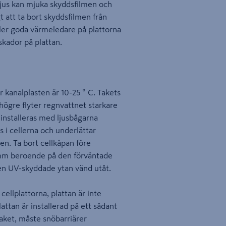
lljus kan mjuka skyddsfilmen och
t att ta bort skyddsfilmen från
ler goda värmeledare på plattorna
kador på plattan.
kanalplasten är 10-25 ° C. Takets
högre flyter regnvattnet starkare
 installeras med ljusbågarna
i cellerna och underlättar
n. Ta bort cellkåpan före
 mm beroende på den förväntade
en UV-skyddade ytan vänd utåt.
ellplattorna, plattan är inte
ttan är installerad på ett sådant
a taket, måste snöbarriärer