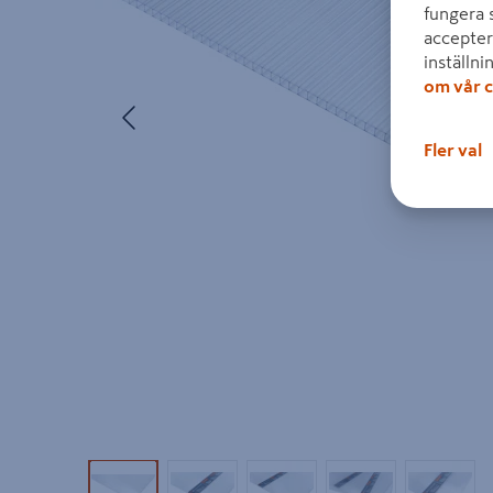
fungera 
accepter
inställni
om vår c
Föregående
Fler val