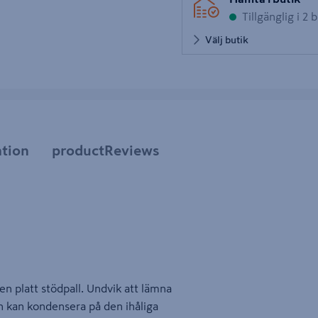
tbild 5
Tillgänglig i 2 
Välj butik
tion
productReviews
en platt stödpall. Undvik att lämna
en kan kondensera på den ihåliga