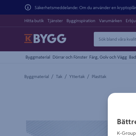
Säkerhetsmeddelande: Om du använder en kryptoplånb
Hitta butik
Tjänster
Bygginspiration
Varumärken
Erbj
Byggmaterial
Dörrar och Fönster
Färg, Golv och Vägg
Bad
/
/
/
Byggmaterial
Tak
Yttertak
Plasttak
Detaljerad beskrivning finns i produktbeskrivnings
Bättr
K-Group 