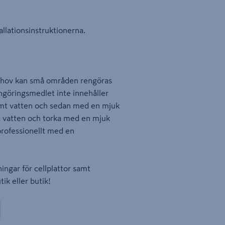
allationsinstruktionerna.
behov kan små områden rengöras
ngöringsmedlet inte innehåller
armt vatten och sedan med en mjuk
d vatten och torka med en mjuk
professionellt med en
ningar för cellplattor samt
tik eller butik!