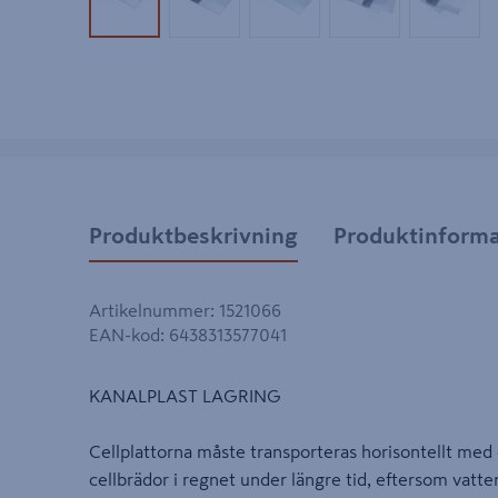
Produktbild 1
Produktbild 2
Produktbild 3
Produktbild 4
Produk
Produktbeskrivning
Produktinforma
Artikelnummer
:
1521066
EAN-kod
:
6438313577041
KANALPLAST LAGRING
Cellplattorna måste transporteras horisontellt med 
cellbrädor i regnet under längre tid, eftersom vatt