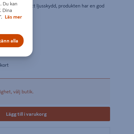
. Du kan
 lämplig som ett ljusskydd, produkten har en god
. Dina
".
Läs mer
on
änn alla
kter
+
kort
ighet, välj butik.
Lägg till i varukorg