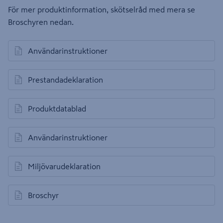
För mer produktinformation, skötselråd med mera se
Broschyren nedan.
Användarinstruktioner
öppnas i en ny flik
Prestandadeklaration
öppnas i en ny flik
Produktdatablad
öppnas i en ny flik
Användarinstruktioner
öppnas i en ny flik
Miljövarudeklaration
öppnas i en ny flik
Broschyr
öppnas i en ny flik