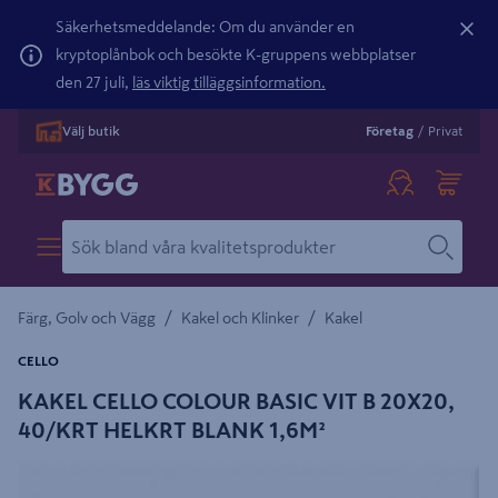
Säkerhetsmeddelande: Om du använder en
kryptoplånbok och besökte K-gruppens webbplatser
den 27 juli,
läs viktig tilläggsinformation.
Välj butik
Företag
/
Privat
/
/
Färg, Golv och Vägg
Kakel och Klinker
Kakel
CELLO
KAKEL CELLO COLOUR BASIC VIT B 20X20,
40/KRT HELKRT BLANK 1,6M²
Detaljerad beskrivning finns i produktbeskrivningsområdet