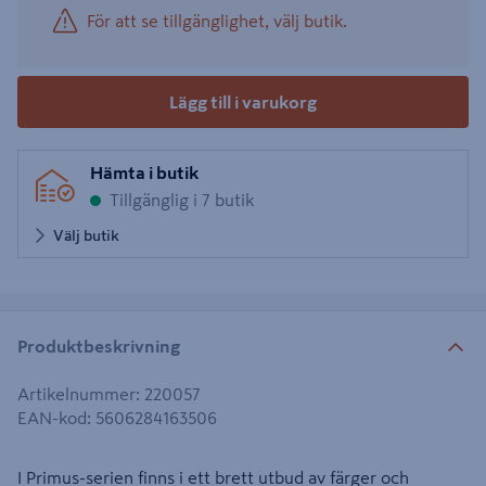
För att se tillgänglighet, välj butik.
Lägg till i varukorg
Hämta i butik
Tillgänglig i 7 butik
Välj butik
Produktbeskrivning
Artikelnummer
:
220057
EAN-kod
:
5606284163506
I Primus-serien finns i ett brett utbud av färger och