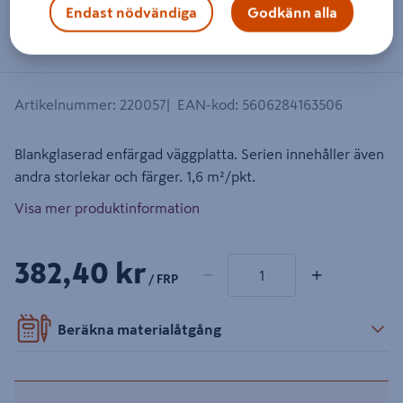
Endast nödvändiga
Godkänn alla
Dra på bilden för att zooma in
Artikelnummer
:
220057
EAN-kod
:
5606284163506
Blankglaserad enfärgad väggplatta. Serien innehåller även
andra storlekar och färger. 1,6 m²/pkt.
Visa mer produktinformation
1 produkter
Antal
382,40 kr
−
+
/ FRP
Beräkna materialåtgång