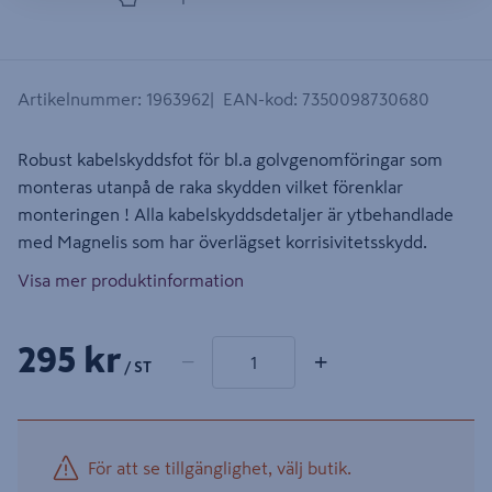
Artikelnummer
:
1963962
EAN-kod
:
7350098730680
Robust kabelskyddsfot för bl.a golvgenomföringar som
monteras utanpå de raka skydden vilket förenklar
monteringen ! Alla kabelskyddsdetaljer är ytbehandlade
med Magnelis som har överlägset korrisivitetsskydd.
Visa mer produktinformation
1 produkter
Antal
295 kr
−
+
/ ST
För att se tillgänglighet, välj butik.