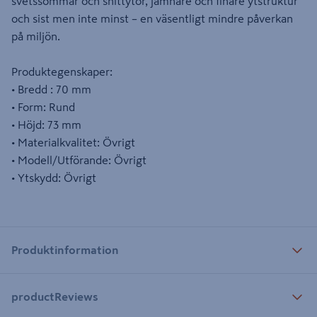
svetssömmar och snittytor, jämnare och finare ytstruktur
och sist men inte minst – en väsentligt mindre påverkan
på miljön.
Produktegenskaper:
• Bredd : 70 mm
• Form: Rund
• Höjd: 73 mm
• Materialkvalitet: Övrigt
• Modell/Utförande: Övrigt
• Ytskydd: Övrigt
Produktinformation
productReviews