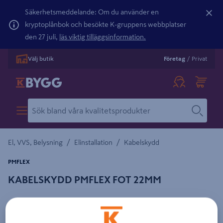
Säkerhetsmeddelande: Om du använder en
kryptoplånbok och besökte K-gruppens webbplatser
den 27 juli,
läs viktig tilläggsinformation.
Välj butik
Företag
/
Privat
/
/
El, VVS, Belysning
Elinstallation
Kabelskydd
PMFLEX
KABELSKYDD PMFLEX FOT 22MM
Detaljerad beskrivning finns i produktbeskrivningsområdet