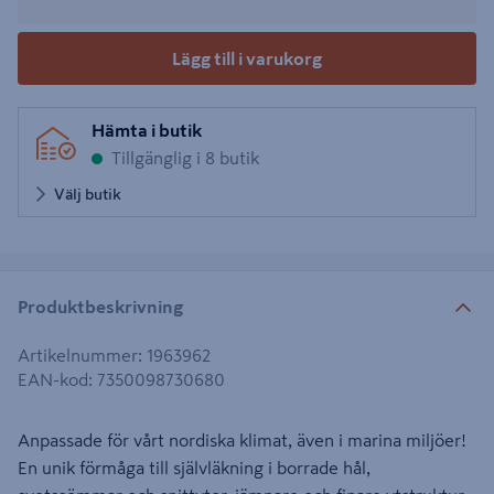
Lägg till i varukorg
Hämta i butik
Tillgänglig i 8 butik
Välj butik
Produktbeskrivning
Artikelnummer
:
1963962
EAN-kod
:
7350098730680
Anpassade för vårt nordiska klimat, även i marina miljöer!
En unik förmåga till självläkning i borrade hål,