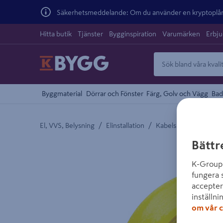
Säkerhetsmeddelande: Om du använder en kryptoplånb
Hitta butik
Tjänster
Bygginspiration
Varumärken
Erbj
Byggmaterial
Dörrar och Fönster
Färg, Golv och Vägg
Bad
/
/
El, VVS, Belysning
Elinstallation
Kabelskydd
Bättr
Detaljerad beskrivning finns i produktbeskrivnings
K-Group 
fungera 
accepter
inställni
om vår c