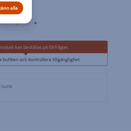
on
änn alla
rodukter
al
−
+
odukt kan beställas på förfrågan.
a butiken och kontrollera tillgänglighet
i butik