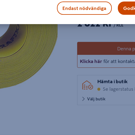
Visa mer produktinformati
Endast nödvändiga
Godk
1 p
Ant
2 822 kr
/ RLE
Denna pr
Klicka här
för att kontakt
Hämta i butik
Se lagerstatus 
Välj butik