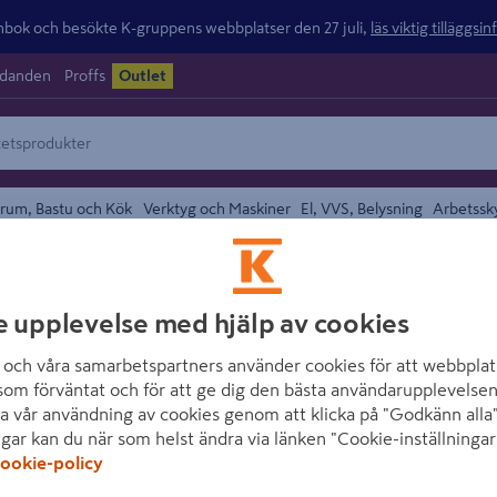
ok och besökte K-gruppens webbplatser den 27 juli,
läs viktig tilläggsi
udanden
Proffs
Outlet
rum, Bastu och Kök
Verktyg och Maskiner
El, VVS, Belysning
Arbetssk
e upplevelse med hjälp av cookies
området
PIPELIFE
KABELSKYDD GULT
och våra samarbetspartners använder cookies för att webbplat
som förväntat och för att ge dig den bästa användarupplevelsen
Artikelnummer
:
2040503
a vår användning av cookies genom att klicka på "Godkänn alla"
ngar kan du när som helst ändra via länken "Cookie-inställningar
Plant kabelskydd av PEH,
ookie-policy