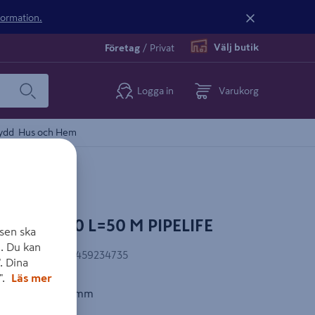
nformation.
Välj butik
Företag
/
Privat
Logga in
Varukorg
ydd
Hus och Hem
 SPN 170 L=50 M PIPELIFE
sen ska
. Du kan
EAN-kod
:
9010459234735
. Dina
".
Läs mer
 centrumhål 220 mm