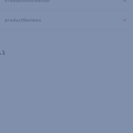
Produktinformation
productReviews
, ];