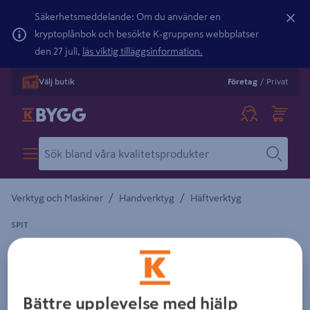
Säkerhetsmeddelande: Om du använder en
kryptoplånbok och besökte K-gruppens webbplatser
den 27 juli,
läs viktig tilläggsinformation.
Välj butik
Företag
/
Privat
/
/
Verktyg och Maskiner
Handverktyg
Häftverktyg
SPIT
KABELCLIPS SPIT NYLON 16MM 100ST
Detaljerad beskrivning finns i produktbeskrivningsområdet
Bättre upplevelse med hjälp