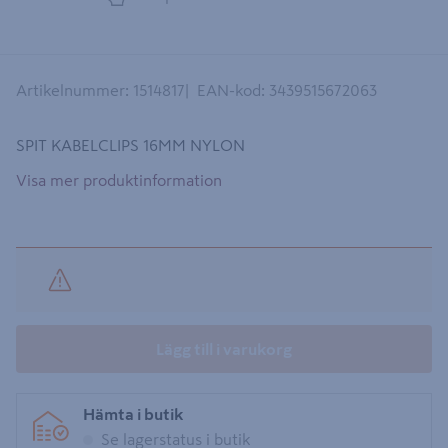
Artikelnummer
:
1514817
EAN-kod
:
3439515672063
SPIT KABELCLIPS 16MM NYLON
Visa mer produktinformation
Lägg till i varukorg
Hämta i butik
Se lagerstatus i butik