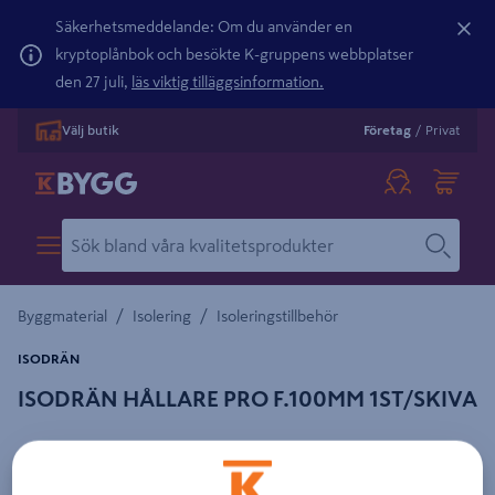
Säkerhetsmeddelande: Om du använder en
kryptoplånbok och besökte K-gruppens webbplatser
den 27 juli,
läs viktig tilläggsinformation.
Välj butik
Företag
/
Privat
/
/
Byggmaterial
Isolering
Isoleringstillbehör
ISODRÄN
ISODRÄN HÅLLARE PRO F.100MM 1ST/SKIVA
Detaljerad beskrivning finns i produktbeskrivningsområdet