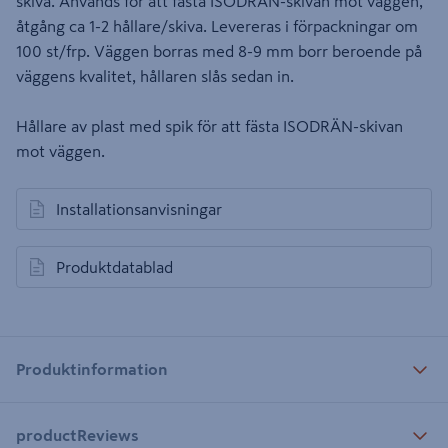
skiva. Används för att fästa ISODRÄN-skivan mot väggen,
åtgång ca 1-2 hållare/skiva. Levereras i förpackningar om
100 st/frp. Väggen borras med 8-9 mm borr beroende på
väggens kvalitet, hållaren slås sedan in.
Hållare av plast med spik för att fästa ISODRÄN-skivan
mot väggen.
Installationsanvisningar
öppnas i en ny flik
Produktdatablad
öppnas i en ny flik
Produktinformation
productReviews