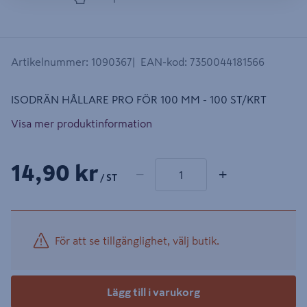
Artikelnummer
:
1090367
EAN-kod
:
7350044181566
ISODRÄN HÅLLARE PRO FÖR 100 MM - 100 ST/KRT
Visa mer produktinformation
1 produkter
Antal
14,90 kr
−
+
/ ST
För att se tillgänglighet, välj butik.
Lägg till i varukorg