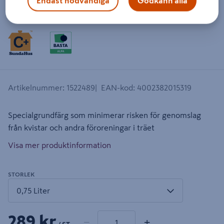
Endast nödvändiga
Godkänn alla
Dra på bilden för att zooma in
Artikelnummer
:
1522489
EAN-kod
:
4002382015319
Specialgrundfärg som minimerar risken för genomslag
från kvistar och andra föroreningar i träet
Visa mer produktinformation
STORLEK
1 produkter
Antal
289 kr
−
+