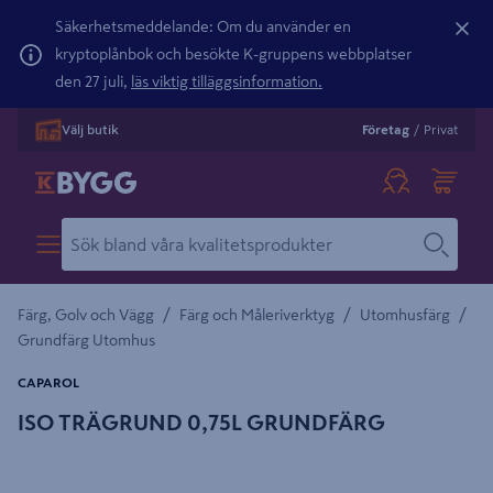
Säkerhetsmeddelande: Om du använder en
kryptoplånbok och besökte K-gruppens webbplatser
den 27 juli,
läs viktig tilläggsinformation.
Välj butik
Företag
/
Privat
/
/
/
Färg, Golv och Vägg
Färg och Måleriverktyg
Utomhusfärg
Grundfärg Utomhus
CAPAROL
ISO TRÄGRUND 0,75L GRUNDFÄRG
Detaljerad beskrivning finns i produktbeskrivningsområdet