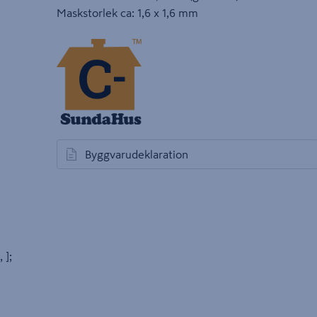
Maskstorlek ca: 1,6 x 1,6 mm
Byggvarudeklaration
öppnas i en ny flik
, ];