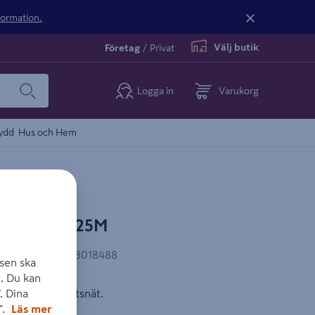
nformation.
Välj butik
Företag
/
Privat
Logga in
Varukorg
ydd
Hus och Hem
ART 50CM 25M
AN-kod
:
7318718018488
sen ska
. Du kan
berarmerat insektsnät.
. Dina
".
Läs mer