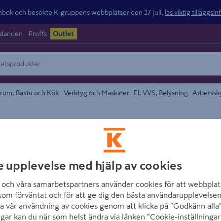
ok och besökte K-gruppens webbplatser den 27 juli,
läs viktig tilläggsi
udanden
Proffs
Outlet
rum, Bastu och Kök
Verktyg och Maskiner
El, VVS, Belysning
Arbetssk
området
TECCA
INSEKTSNÄT SV
e upplevelse med hjälp av cookies
Artikelnummer
:
966526
E
och våra samarbetspartners använder cookies för att webbplat
som förväntat och för att ge dig den bästa användarupplevelsen
Helt underhållsfritt glasfi
a vår användning av cookies genom att klicka på "Godkänn alla"
ngar kan du när som helst ändra via länken "Cookie-inställningar