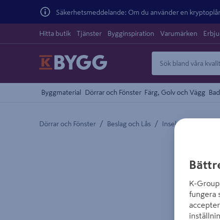
Säkerhetsmeddelande: Om du använder en kryptoplånb
Hitta butik
Tjänster
Bygginspiration
Varumärken
Erbj
Byggmaterial
Dörrar och Fönster
Färg, Golv och Vägg
Bad
/
/
Dörrar och Fönster
Beslag och Lås
Insektsnät
Detaljerad beskrivning finns i produktbeskrivnings
Bättr
K-Group 
fungera 
accepter
inställni