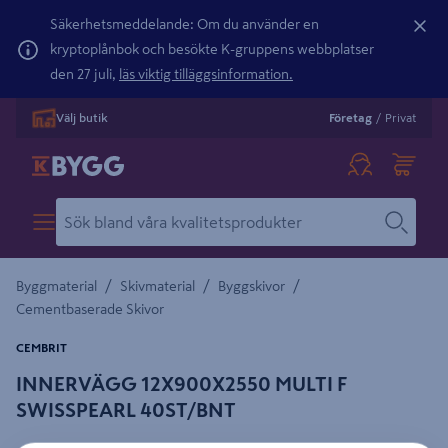
Säkerhetsmeddelande: Om du använder en
kryptoplånbok och besökte K-gruppens webbplatser
den 27 juli,
läs viktig tilläggsinformation.
Välj butik
Företag
/
Privat
/
/
/
Byggmaterial
Skivmaterial
Byggskivor
Cementbaserade Skivor
CEMBRIT
INNERVÄGG 12X900X2550 MULTI F
SWISSPEARL 40ST/BNT