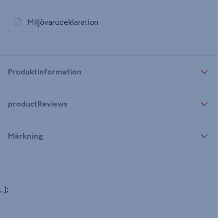
Miljövarudeklaration
öppnas i en ny flik
Produktinformation
productReviews
Märkning
, ];