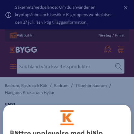
Säkerhetsmeddelande: Om du använder en
kryptoplånbok och besökte K-gruppens webbplatser
den 27 juli,
läs viktig tilläggsinformation.
Välj butik
Företag
/
Privat
/
/
/
Badrum, Bastu och Kök
Badrum
Tillbehör Badrum
Hängare, Krokar och Hyllor
HABO
HYLLBÄRARE POLERAD MÄSSING 8P 1753
Detaljerad beskrivning finns i produktbeskrivningsområdet
Bättre upplevelse med hjälp