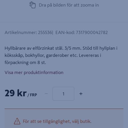
Dra på bilden för att zooma in
Artikelnummer
:
255536
EAN-kod
:
7317900042782
Hyllbärare av elförzinkat stål. 3/5 mm. Stöd till hyllplan i
köksskåp, bokhyllor, garderober etc. Levereras i
förpackning om 8 st.
Visa mer produktinformation
1 produkter
Antal
29 kr
−
+
/ FRP
För att se tillgänglighet, välj butik.