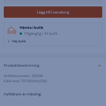
Lägg till i varukorg
Hämta i butik
Tillgänglig i 24 butik
Välj butik
Produktbeskrivning
Artikelnummer
:
255536
EAN-kod
:
7317900042782
Hyllbärare av mässing.