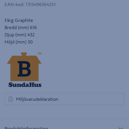
EAN-kod
:
7315496564251
Färg Graphite
Bredd (mm) 616
Djup (mm) 432
Höjd (mm) 30
Miljövarudeklaration
öppnas i en ny flik
Produktinformation