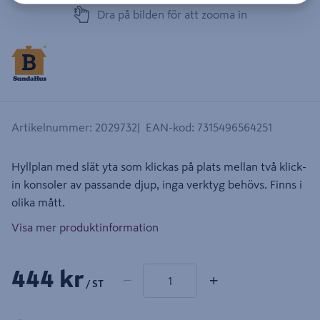
Dra på bilden för att zooma in
Artikelnummer
:
2029732
EAN-kod
:
7315496564251
Hyllplan med slät yta som klickas på plats mellan två klick-
in konsoler av passande djup, inga verktyg behövs. Finns i
olika mått.
Visa mer produktinformation
1 produkter
Antal
444 kr
−
+
/ ST