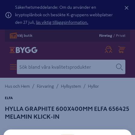
Säkerhetsmeddelande: Om du använder en
kryptoplånbok och besökte K-gruppens webbplatser
den 27 juli,
läs viktig tilläggsinformation.
Välj butik
Företag
/
Privat
/
/
/
Hus och Hem
Förvaring
Hyllsystem
Hyllor
ELFA
HYLLA GRAPHITE 600X400MM ELFA 656425
MELAMIN KLICK-IN
Detaljerad beskrivning finns i produktbeskrivningsområdet