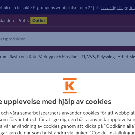
ok och besökte K-gruppens webbplatser den 27 juli,
läs viktig tilläggsi
udanden
Proffs
Outlet
rum, Bastu och Kök
Verktyg och Maskiner
El, VVS, Belysning
Arbetssk
området
BO ANDREN
HÖRNLIST INVÄN
e upplevelse med hjälp av cookies
Artikelnummer
:
993932
E
och våra samarbetspartners använder cookies för att webbplat
som förväntat och för att ge dig den bästa användarupplevelsen
Invändig hörnlist aluminiu
a vår användning av cookies genom att klicka på "Godkänn alla"
ngar kan du när som helst ändra via länken "Cookie-inställningar