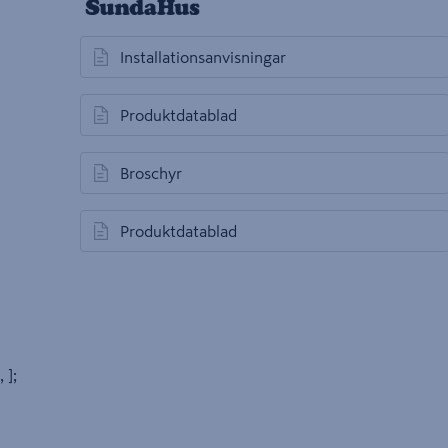
Installationsanvisningar
öppnas i en ny flik
Produktdatablad
öppnas i en ny flik
Broschyr
öppnas i en ny flik
Produktdatablad
öppnas i en ny flik
, ];