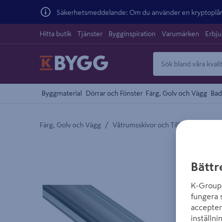
Säkerhetsmeddelande: Om du använder en kryptoplånb
Hitta butik
Tjänster
Bygginspiration
Varumärken
Erbj
Byggmaterial
Dörrar och Fönster
Färg, Golv och Vägg
Bad
/
Färg, Golv och Vägg
Våtrumsskivor och Tillbehör
Detaljerad beskrivning finns i produktbeskrivnings
Bättr
K-Group 
fungera 
accepter
inställni