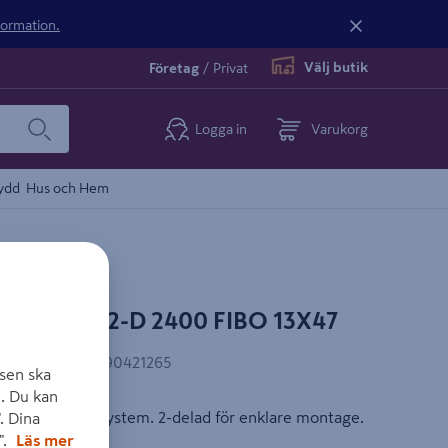
nformation.
Välj butik
Företag
/
Privat
Logga in
Varukorg
ydd
Hus och Hem
DIG ALU 2-D 2400 FIBO 13X47
AN-kod
:
7039490421265
sen ska
. Du kan
m till Fibo väggsystem. 2-delad för enklare montage.
. Dina
".
Läs mer