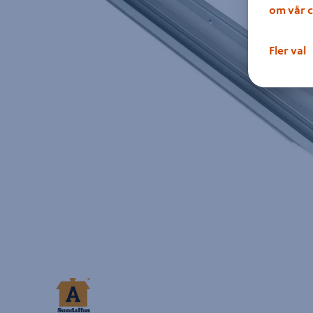
om vår c
Fler val