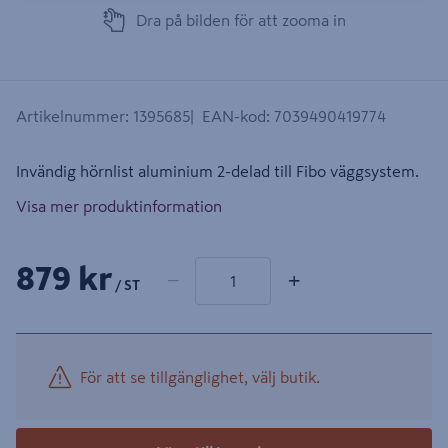
Dra på bilden för att zooma in
Artikelnummer
:
1395685
EAN-kod
:
7039490419774
Invändig hörnlist aluminium 2-delad till Fibo väggsystem.
Visa mer produktinformation
1 produkter
Antal
879 kr
−
+
/ ST
För att se tillgänglighet, välj butik.