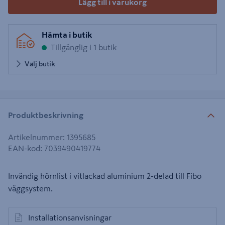
Lägg till i varukorg
Hämta i butik
Tillgänglig i 1 butik
Välj butik
Produktbeskrivning
Artikelnummer
:
1395685
EAN-kod
:
7039490419774
Invändig hörnlist i vitlackad aluminium 2-delad till Fibo
väggsystem.
Installationsanvisningar
öppnas i en ny flik