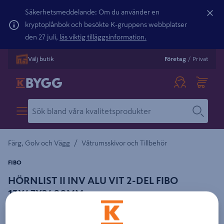
Säkerhetsmeddelande: Om du använder en
kryptoplånbok och besökte K-gruppens webbplatser
den 27 juli,
läs viktig tilläggsinformation.
Välj butik
Företag
/
Privat
/
Färg, Golv och Vägg
Våtrumsskivor och Tillbehör
FIBO
HÖRNLIST II INV ALU VIT 2-DEL FIBO
13X47X2400MM
Detaljerad beskrivning finns i produktbeskrivningsområdet