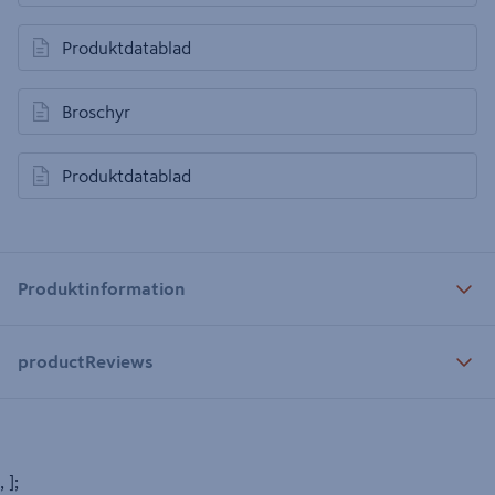
Produktdatablad
öppnas i en ny flik
Broschyr
öppnas i en ny flik
Produktdatablad
öppnas i en ny flik
Produktinformation
productReviews
, ];