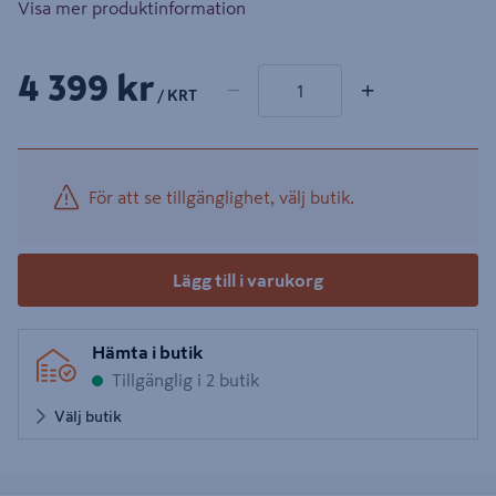
Visa mer produktinformation
1 produkter
Antal
4 399 kr
−
+
/ KRT
För att se tillgänglighet, välj butik.
Lägg till i varukorg
Hämta i butik
Tillgänglig i 2 butik
Välj butik