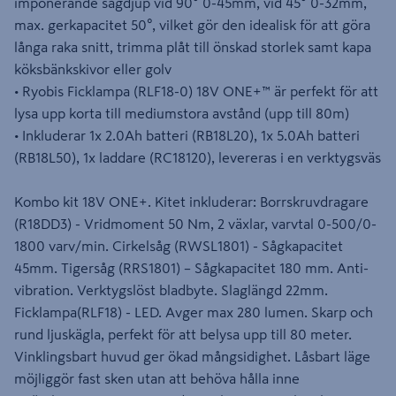
imponerande sågdjup vid 90° 0-45mm, vid 45° 0-32mm,
max. gerkapacitet 50°, vilket gör den idealisk för att göra
långa raka snitt, trimma plåt till önskad storlek samt kapa
köksbänkskivor eller golv
• Ryobis Ficklampa (RLF18-0) 18V ONE+™ är perfekt för att
lysa upp korta till mediumstora avstånd (upp till 80m)
• Inkluderar 1x 2.0Ah batteri (RB18L20), 1x 5.0Ah batteri
(RB18L50), 1x laddare (RC18120), levereras i en verktygsväs
Kombo kit 18V ONE+. Kitet inkluderar: Borrskruvdragare
(R18DD3) - Vridmoment 50 Nm, 2 växlar, varvtal 0-500/0-
1800 varv/min. Cirkelsåg (RWSL1801) - Sågkapacitet
45mm. Tigersåg (RRS1801) – Sågkapacitet 180 mm. Anti-
vibration. Verktygslöst bladbyte. Slaglängd 22mm.
Ficklampa(RLF18) - LED. Avger max 280 lumen. Skarp och
rund ljuskägla, perfekt för att belysa upp till 80 meter.
Vinklingsbart huvud ger ökad mångsidighet. Låsbart läge
möjliggör fast sken utan att behöva hålla inne