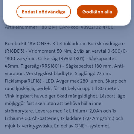
Endast nödvändiga
Godkänn alla
Artikelnummer
:
1881214
EAN-kod
:
4892210214706
Kombo kit 18V ONE+. Kitet inkluderar: Borrskruvdragare
(R18DD3) - Vridmoment 50 Nm, 2 växlar, varvtal 0-500/0-
1800 varv/min. Cirkelsåg (RWSL1801) - Sågkapacitet
45mm. Tigersåg (RRS1801) – Sågkapacitet 180 mm. Anti-
vibration. Verktygslöst bladbyte. Slaglängd 22mm.
Ficklampa(RLF18) - LED. Avger max 280 lumen. Skarp och
rund ljuskägla, perfekt för att belysa upp till 80 meter.
Vinklingsbart huvud ger ökad mångsidighet. Låsbart läge
möjliggör fast sken utan att behöva hålla inne
strömbrytare. Leveras med 1x Lithium+ 2,0Ah och 1x
Lithium+ 5,0Ah-batterier, 1x laddare (2,0 Amp/tim.) och
mjuk 1x verktygsväska. En del av ONE+-systemet.