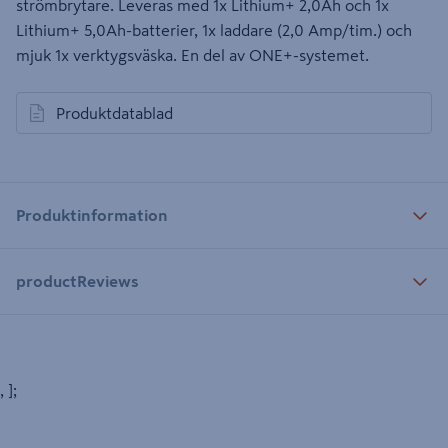
strömbrytare. Leveras med 1x Lithium+ 2,0Ah och 1x
Lithium+ 5,0Ah-batterier, 1x laddare (2,0 Amp/tim.) och
mjuk 1x verktygsväska. En del av ONE+-systemet.
Produktdatablad
öppnas i en ny flik
Produktinformation
productReviews
, ];