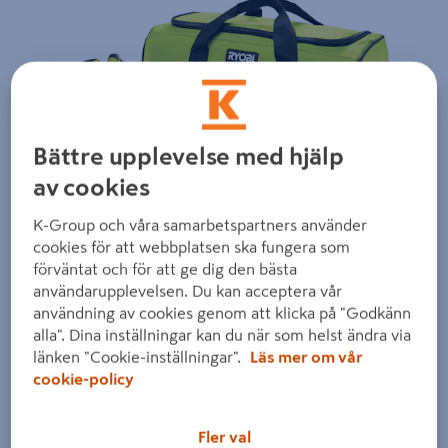
Föregående
Nästa
Bättre upplevelse med hjälp
av cookies
K-Group och våra samarbetspartners använder
cookies för att webbplatsen ska fungera som
förväntat och för att ge dig den bästa
användarupplevelsen. Du kan acceptera vår
användning av cookies genom att klicka på "Godkänn
alla". Dina inställningar kan du när som helst ändra via
länken "Cookie-inställningar".
Läs mer om vår
cookie-policy
Fler val
Dra på bilden för att zooma in