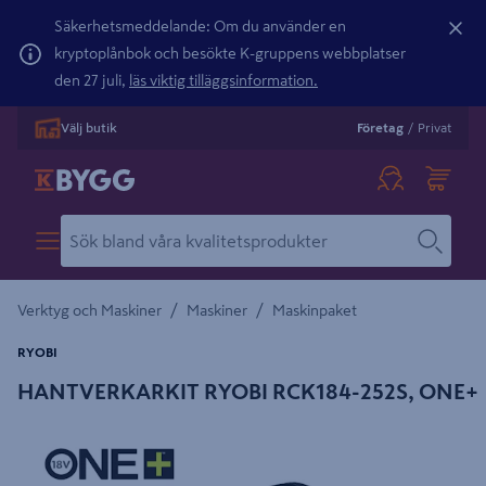
Säkerhetsmeddelande: Om du använder en
kryptoplånbok och besökte K-gruppens webbplatser
den 27 juli,
läs viktig tilläggsinformation.
Välj butik
Företag
/
Privat
/
/
Verktyg och Maskiner
Maskiner
Maskinpaket
RYOBI
HANTVERKARKIT RYOBI RCK184-252S, ONE+
Detaljerad beskrivning finns i produktbeskrivningsområdet