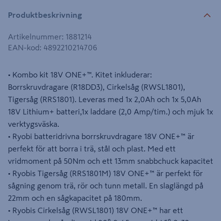
Produktbeskrivning
Artikelnummer
:
1881214
EAN-kod
:
4892210214706
• Kombo kit 18V ONE+™. Kitet inkluderar:
Borrskruvdragare (R18DD3), Cirkelsåg (RWSL1801),
Tigersåg (RRS1801). Leveras med 1x 2,0Ah och 1x 5,0Ah
18V Lithium+ batteri,1x laddare (2,0 Amp/tim.) och mjuk 1x
verktygsväska.
• Ryobi batteridrivna borrskruvdragare 18V ONE+™ är
perfekt för att borra i trä, stål och plast. Med ett
vridmoment på 50Nm och ett 13mm snabbchuck kapacitet
• Ryobis Tigersåg (RRS1801M) 18V ONE+™ är perfekt för
sågning genom trä, rör och tunn metall. En slaglängd på
22mm och en sågkapacitet på 180mm.
• Ryobis Cirkelsåg (RWSL1801) 18V ONE+™ har ett