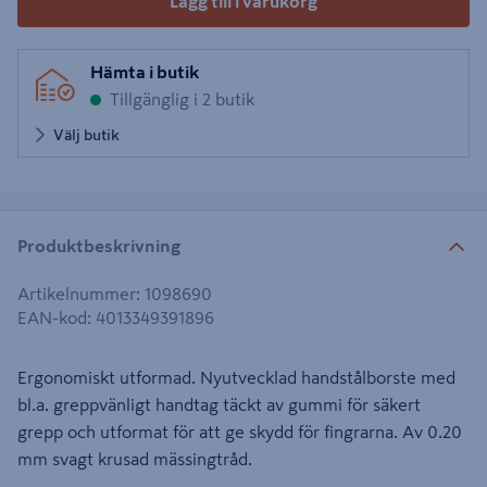
Lägg till i varukorg
Hämta i butik
Tillgänglig i 2 butik
Välj butik
Produktbeskrivning
Artikelnummer
:
1098690
EAN-kod
:
4013349391896
Ergonomiskt utformad. Nyutvecklad handstålborste med
bl.a. greppvänligt handtag täckt av gummi för säkert
grepp och utformat för att ge skydd för fingrarna. Av 0.20
mm svagt krusad mässingtråd.