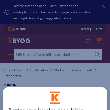
Säkerhetsmeddelande: Om du använder en
kryptoplånbok och besökte K-gruppens webbplatser
den 27 juli,
läs viktig tilläggsinformation.
Välj butik
Företag
/
Privat
/
/
/
/
Hus och Hem
Hustillbehör
Städ
Borstar och Skaft
Trådborstar
OSBORN
HANDSTÅLBORSTE OSBORN ERGO MÄSS 2-R
Detaljerad beskrivning finns i produktbeskrivningsområdet