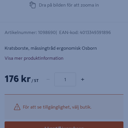
Dra på bilden för att zooma in
Artikelnummer
:
1098690
EAN-kod
:
4013349391896
Kratsborste, mässingtråd ergonomisk Osborn
Visa mer produktinformation
1 produkter
Antal
176 kr
−
+
/ ST
För att se tillgänglighet, välj butik.