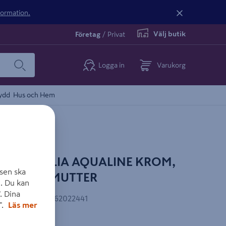
nformation.
Välj butik
Företag
/
Privat
Logga in
Varukorg
ydd
Hus och Hem
ARE GELIA AQUALINE KROM,
sen ska
 KONISK MUTTER
. Du kan
. Dina
EAN-kod
:
7392462022441
".
Läs mer