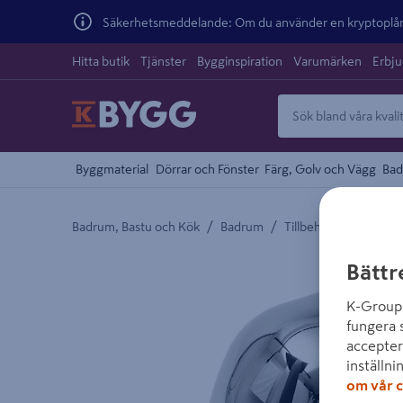
Säkerhetsmeddelande: Om du använder en kryptoplånb
Hitta butik
Tjänster
Bygginspiration
Varumärken
Erbj
Byggmaterial
Dörrar och Fönster
Färg, Golv och Vägg
Bad
/
/
/
Badrum, Bastu och Kök
Badrum
Tillbehör Badrum
Detaljerad beskrivning finns i produktbeskrivnings
Bättr
K-Group 
fungera 
accepter
inställni
om vår c