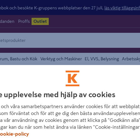
ok och besökte K-gruppens webbplatser den 27 juli,
läs viktig tilläggsi
udanden
Proffs
Outlet
rum, Bastu och Kök
Verktyg och Maskiner
El, VVS, Belysning
Arbetssk
Duschmunstycke och Duschhandtag
området
GELIA
e upplevelse med hjälp av cookies
HANDDUSCHHÅLL
och våra samarbetspartners använder cookies för att webbplat
FÖR SLANG MED
som förväntat och för att ge dig den bästa användarupplevelsen
a vår användning av cookies genom att klicka på "Godkänn alla"
Artikelnummer
:
1194264
ngar kan du när som helst ändra via länken "Cookie-inställningar
ookie-policy