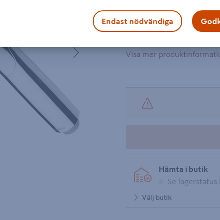
Handdusch med tre strålty
Antikalkfunktion. Rubber C
Endast nödvändiga
Godk
från duschmunstycket. Dia
duschslangar, G1/2.
Nästa
Visa mer produktinformati
Hämta i butik
Se lagerstatus 
Välj butik