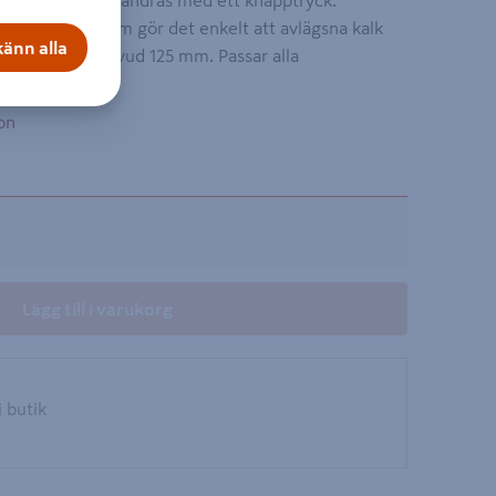
per som enkelt ändras med ett knapptryck.
lean-gummi som gör det enkelt att avlägsna kalk
änn alla
meter duschhuvud 125 mm. Passar alla
on
Lägg till i varukorg
i butik