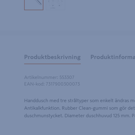
Produktbild 1
Produktbild 2
Produktbeskrivning
Produktinforma
Artikelnummer
:
553307
EAN-kod
:
7317900300073
Handdusch med tre stråltyper som enkelt ändras m
Antikalkfunktion. Rubber Clean-gummi som gör det e
duschmunstycket. Diameter duschhuvud 125 mm. Pas