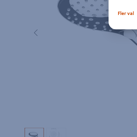
Fler val
Föregående