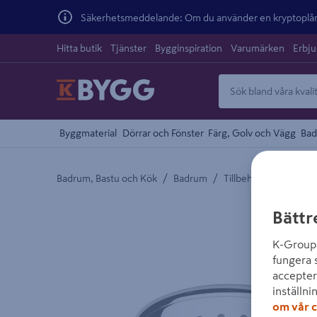
Säkerhetsmeddelande: Om du använder en kryptoplånb
Hitta butik
Tjänster
Bygginspiration
Varumärken
Erbj
Byggmaterial
Dörrar och Fönster
Färg, Golv och Vägg
Bad
/
/
/
Badrum, Bastu och Kök
Badrum
Tillbehör Badrum
Detaljerad beskrivning finns i produktbeskrivnings
Bättr
K-Group 
fungera 
accepter
inställni
om vår c