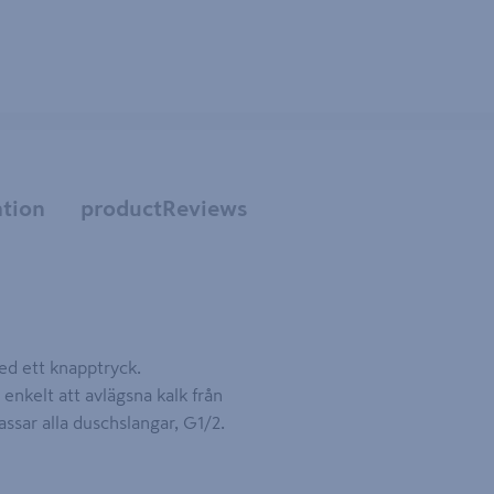
tion
productReviews
ed ett knapptryck.
nkelt att avlägsna kalk från
sar alla duschslangar, G1/2.