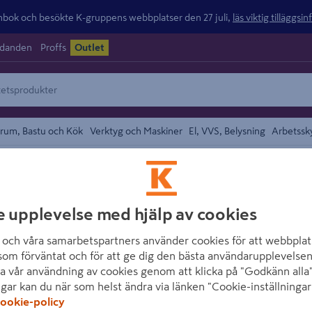
ok och besökte K-gruppens webbplatser den 27 juli,
läs viktig tilläggsi
udanden
Proffs
Outlet
rum, Bastu och Kök
Verktyg och Maskiner
El, VVS, Belysning
Arbetssk
Duschmunstycke och Duschhandtag
området
HABO
e upplevelse med hjälp av cookies
HANDDUSCH HAB
och våra samarbetspartners använder cookies för att webbplat
D125MM
som förväntat och för att ge dig den bästa användarupplevelsen
a vår användning av cookies genom att klicka på "Godkänn alla"
Artikelnummer
:
553307
E
ngar kan du när som helst ändra via länken "Cookie-inställningar
ookie-policy