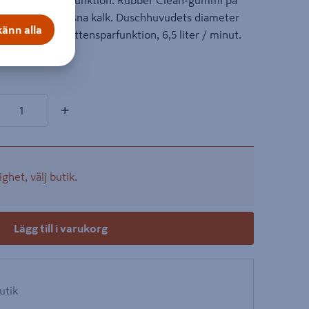
. Med antikalkfunktion. Rubber Clean-gummi på
enkelt att avlägsna kalk. Duschhuvudets diameter
änn alla
angar, G1/2. Vattensparfunktion, 6,5 liter / minut.
on
kter
+
ighet, välj butik.
Lägg till i varukorg
butik