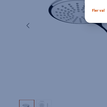
Fler val
Föregående