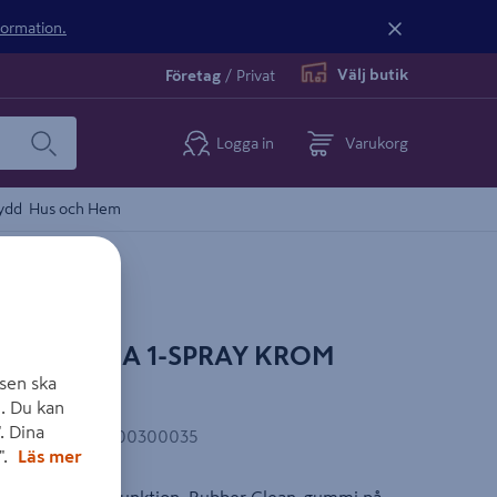
nformation.
Välj butik
Företag
/
Privat
Logga in
Varukorg
ydd
Hus och Hem
O DAHLIA 1-SPRAY KROM
sen ska
. Du kan
. Dina
EAN-kod
:
7317900300035
".
Läs mer