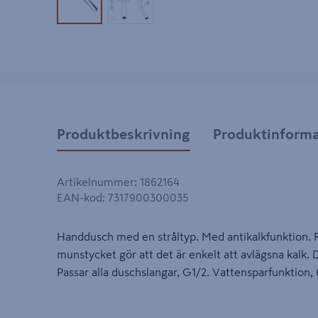
Produktbild 1
Produktbild 2
Produktbeskrivning
Produktinforma
Artikelnummer
:
1862164
EAN-kod
:
7317900300035
Handdusch med en stråltyp. Med antikalkfunktion.
munstycket gör att det är enkelt att avlägsna kalk
Passar alla duschslangar, G1/2. Vattensparfunktion, 6