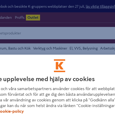
ok och besökte K-gruppens webbplatser den 27 juli,
läs viktig tilläggsi
udanden
Proffs
Outlet
rum, Bastu och Kök
Verktyg och Maskiner
El, VVS, Belysning
Arbetssk
Duschmunstycke och Duschhandtag
området
HABO
e upplevelse med hjälp av cookies
HANDDUSCH HAB
och våra samarbetspartners använder cookies för att webbplat
D110MM
som förväntat och för att ge dig den bästa användarupplevelsen
a vår användning av cookies genom att klicka på "Godkänn alla"
Artikelnummer
:
1862164
ngar kan du när som helst ändra via länken "Cookie-inställningar
ookie-policy