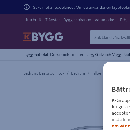
Säkerhetsmeddelande: Om du använder en kryptoplånb
Hitta butik
Tjänster
Bygginspiration
Varumärken
Erbj
Byggmaterial
Dörrar och Fönster
Färg, Golv och Vägg
Bad
/
/
/
Badrum, Bastu och Kök
Badrum
Tillbehör Badrum
Detaljerad beskrivning finns i produktbeskrivnings
Bättr
K-Group 
fungera 
accepter
inställni
om vår c