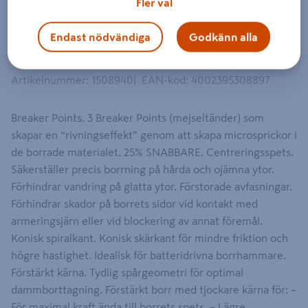
Fler val
Dra på bilden för att zooma in
Endast nödvändiga
Godkänn alla
Artikelnummer
:
1508940
EAN-kod
:
4002395308897
Breaker Points. 3 Breaker Points (mejseltänder) som
skapar en “rivningseffekt” genom att skapa microsprickor i
de borrade materialet. 25% SNABBARE. Centreringsspets.
Säkerställer precis borrning på hårda och ojämna ytor.
Förhindrar vandring på glatta ytor. Förstorade avfasningar.
Förhindrar skador på borrets sidor vid kontakt med
armeringsjärn eller vid blockering av annat föremål.
Konisk spiralkant. Konisk skärkant för mindre friktion och
högre hastighet. Idealisk för batteridrivna borrhammare.
Förstärkt kärna. Tydlig spårgeometri för optimal
dammborttagning. Förstärkt borr med tjockare kärna för: –
För maximal kraft ända till borrets spets. – Lägre