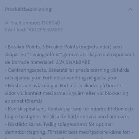
Produktbeskrivning
Artikelnummer
:
1508940
EAN-kod
:
4002395308897
• Breaker Points. 3 Breaker Points (mejseltänder) som
skapar en “rivningseffekt” genom att skapa microsprickor i
de borrade materialet. 25% SNABBARE
• Centreringsspets. Säkerställer precis borrning på hårda
och ojämna ytor. Förhindrar vandring på glatta ytor.
• Förstorade avfasningar. Förhindrar skador på borrets
sidor vid kontakt med armeringsjärn eller vid blockering
av annat föremål
• Konisk spiralkant. Konisk skärkant för mindre friktion och
högre hastighet. Idealisk för batteridrivna borrhammare.
• Förstärkt kärna. Tydlig spårgeometri för optimal
dammborttagning. Förstärkt borr med tjockare kärna för: –