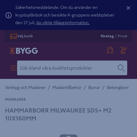
Säkerhetsmeddelande: Om du använder en
kryptoplånbok och besökte K-gruppens webbplatser
den 27 juli,
läs viktig tilläggsinformation.
Välj butik
Företag
/
Privat
/
/
/
Verktyg och Maskiner
Maskintillbehör
Borrar
Betongborr
MILWAUKEE
HAMMARBORR MILWAUKEE SDS+ M2
10X160MM
Detaljerad beskrivning finns i produktbeskrivningsområdet