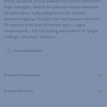
Konisk spiralkant. Konisk skärkant för mindre friktion och
högre hastighet. Idealisk för batteridrivna borrhammare.
Förstärkt kärna. Tydlig spårgeometri för optimal
dammborttagning. Förstärkt borr med tjockare kärna för: –
För maximal kraft ända till borrets spets. – Lägre
vibrationsnivå. – Extremt kraftig konstruktion för längre
livslängd. Tillverkad i Tyskland.
Produktdatablad
öppnas i en ny flik
Produktinformation
productReviews