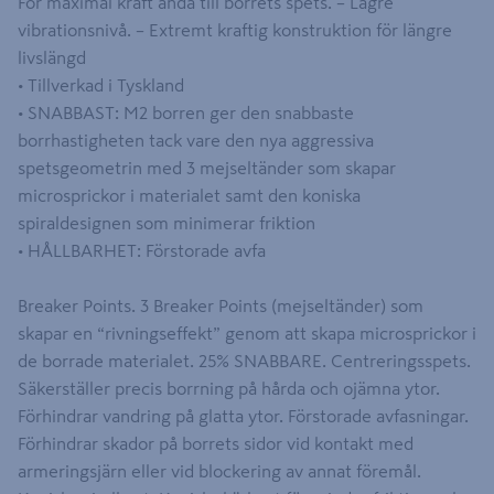
För maximal kraft ända till borrets spets. – Lägre
vibrationsnivå. – Extremt kraftig konstruktion för längre
livslängd
• Tillverkad i Tyskland
• SNABBAST: M2 borren ger den snabbaste
borrhastigheten tack vare den nya aggressiva
spetsgeometrin med 3 mejseltänder som skapar
microsprickor i materialet samt den koniska
spiraldesignen som minimerar friktion
• HÅLLBARHET: Förstorade avfa
Breaker Points. 3 Breaker Points (mejseltänder) som
skapar en “rivningseffekt” genom att skapa microsprickor i
de borrade materialet. 25% SNABBARE. Centreringsspets.
Säkerställer precis borrning på hårda och ojämna ytor.
Förhindrar vandring på glatta ytor. Förstorade avfasningar.
Förhindrar skador på borrets sidor vid kontakt med
armeringsjärn eller vid blockering av annat föremål.