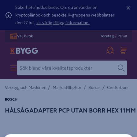
Säkerhetsmeddelande: Om du använder en
kryptoplånbok och besökte K-gruppens webbplatser
den 27 juli,
läs viktig tilläggsinformation.
Välj butik
Företag
/
Privat
/
/
/
Verktyg och Maskiner
Maskintillbehör
Borrar
Centerborr
BOSCH
HÅLSÅGADAPTER PCP UTAN BORR HEX 11MM
Detaljerad beskrivning finns i produktbeskrivningsområdet