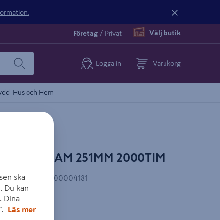
nformation.
Välj butik
Företag
/
Privat
Logga in
Varukorg
ydd
Hus och Hem
00W OSRAM 251MM 2000TIM
sen ska
EAN-kod
:
4050300004181
. Du kan
. Dina
star
".
Läs mer