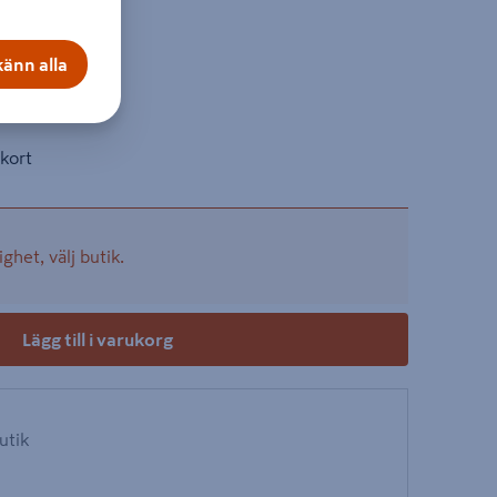
on
änn alla
kter
+
kort
ighet, välj butik.
Lägg till i varukorg
butik