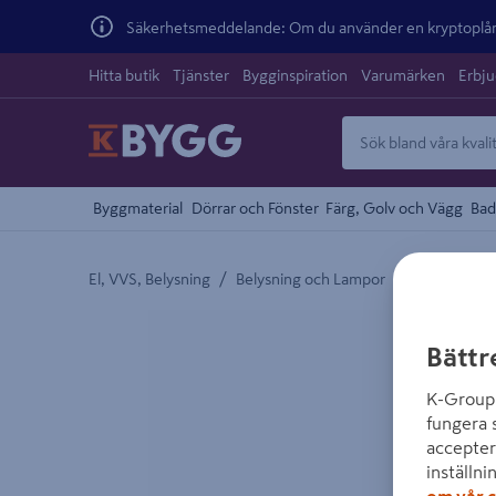
Säkerhetsmeddelande: Om du använder en kryptoplånb
Hitta butik
Tjänster
Bygginspiration
Varumärken
Erbj
Byggmaterial
Dörrar och Fönster
Färg, Golv och Vägg
Bad
/
/
/
El, VVS, Belysning
Belysning och Lampor
Ljuskällor
Detaljerad beskrivning finns i produktbeskrivnings
Bättr
K-Group 
fungera 
accepter
inställni
om vår c