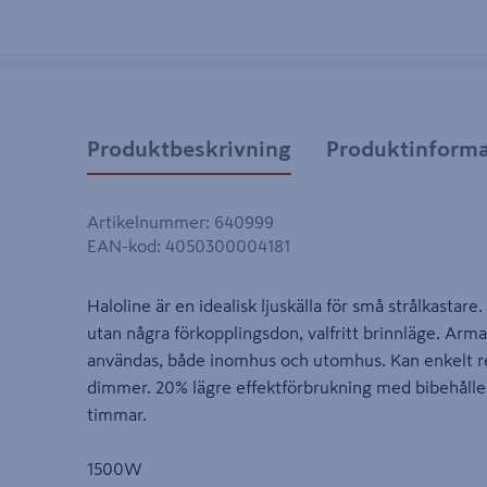
Produktbeskrivning
Produktinforma
Artikelnummer
:
640999
EAN-kod
:
4050300004181
Haloline är en idealisk ljuskälla för små strålkastare
utan några förkopplingsdon, valfritt brinnläge. Arma
användas, både inomhus och utomhus. Kan enkelt r
dimmer. 20% lägre effektförbrukning med bibehålle
timmar.
1500W