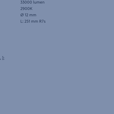
33000 lumen
2900K
Ø 12 mm
L: 251 mm R7s
, ];