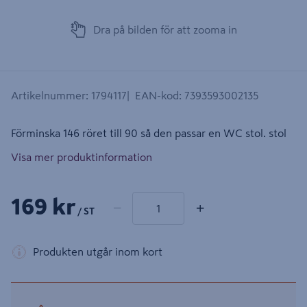
Dra på bilden för att zooma in
Artikelnummer
:
1794117
EAN-kod
:
7393593002135
Förminska 146 röret till 90 så den passar en WC stol. stol
Visa mer produktinformation
1 produkter
Antal
169 kr
−
+
/ ST
Produkten utgår inom kort