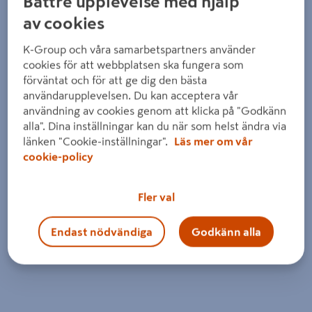
Bättre upplevelse med hjälp
Detaljerad beskrivning finns i produktbeskrivningsområdet
av cookies
K-Group och våra samarbetspartners använder
cookies för att webbplatsen ska fungera som
förväntat och för att ge dig den bästa
användarupplevelsen. Du kan acceptera vår
användning av cookies genom att klicka på "Godkänn
alla". Dina inställningar kan du när som helst ändra via
länken "Cookie-inställningar".
Läs mer om vår
cookie-policy
Fler val
Endast nödvändiga
Godkänn alla