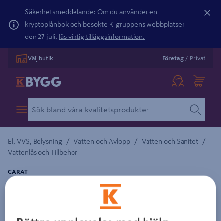
Säkerhetsmeddelande: Om du använder en
kryptoplånbok och besökte K-gruppens webbplatser
den 27 juli,
läs viktig tilläggsinformation.
Välj butik
Företag
/
Privat
/
/
/
El, VVS, Belysning
Vatten och Avlopp
Vatten och Sanitet
Vattenlås och Tillbehör
CARAT
GUMMIMANSCHETT CARAT 146X90 SVART,
50214