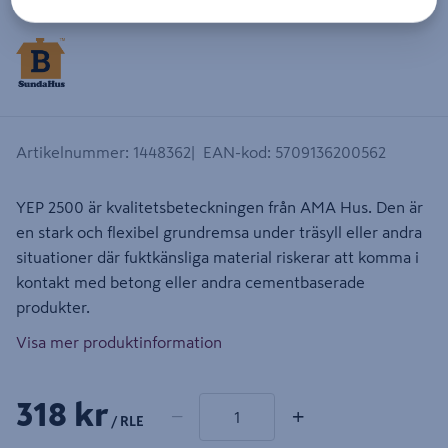
Artikelnummer
:
1448362
EAN-kod
:
5709136200562
YEP 2500 är kvalitetsbeteckningen från AMA Hus. Den är
en stark och flexibel grundremsa under träsyll eller andra
situationer där fuktkänsliga material riskerar att komma i
kontakt med betong eller andra cementbaserade
produkter.
Visa mer produktinformation
1 produkter
Antal
318 kr
−
+
/ RLE