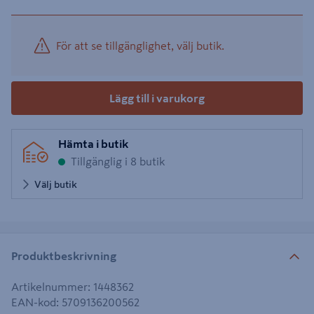
För att se tillgänglighet, välj butik.
Lägg till i varukorg
Hämta i butik
Tillgänglig i 8 butik
Välj butik
Produktbeskrivning
Artikelnummer
:
1448362
EAN-kod
:
5709136200562