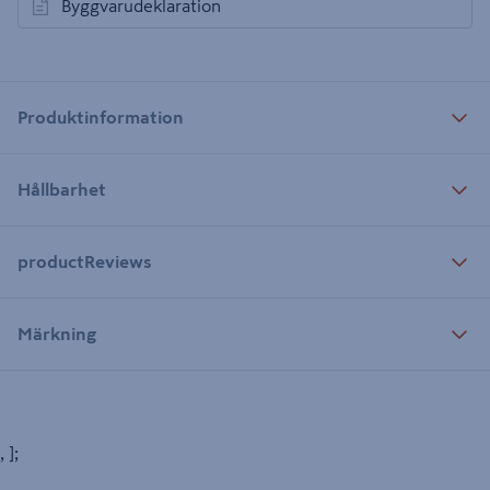
Byggvarudeklaration
öppnas i en ny flik
Produktinformation
Hållbarhet
productReviews
Märkning
, ];