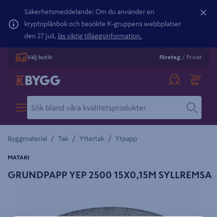
Säkerhetsmeddelande: Om du använder en
kryptoplånbok och besökte K-gruppens webbplatser
den 27 juli,
läs viktig tilläggsinformation.
Välj butik
Företag
/
Privat
/
/
/
Byggmaterial
Tak
Yttertak
Ytpapp
MATAKI
GRUNDPAPP YEP 2500 15X0,15M SYLLREMSA
Detaljerad beskrivning finns i produktbeskrivningsområdet