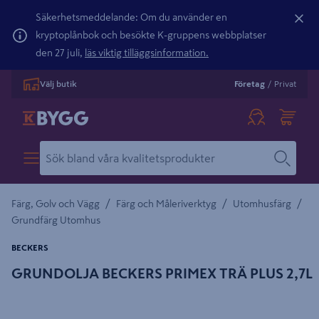
Säkerhetsmeddelande: Om du använder en
kryptoplånbok och besökte K-gruppens webbplatser
den 27 juli,
läs viktig tilläggsinformation.
Välj butik
Företag
/
Privat
/
/
/
Färg, Golv och Vägg
Färg och Måleriverktyg
Utomhusfärg
Grundfärg Utomhus
BECKERS
GRUNDOLJA BECKERS PRIMEX TRÄ PLUS 2,7L
Detaljerad beskrivning finns i produktbeskrivningsområdet