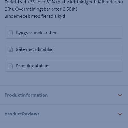
Torktid vid +23° och 50% relativ luftfuktighet: Klibbfri efter
0(h). Övermålningsbar efter 0.50(h)
Bindemedel: Modifierad alkyd
Byggvarudeklaration
öppnas i en ny flik
Säkerhetsdatablad
öppnas i en ny flik
Produktdatablad
öppnas i en ny flik
Produktinformation
productReviews