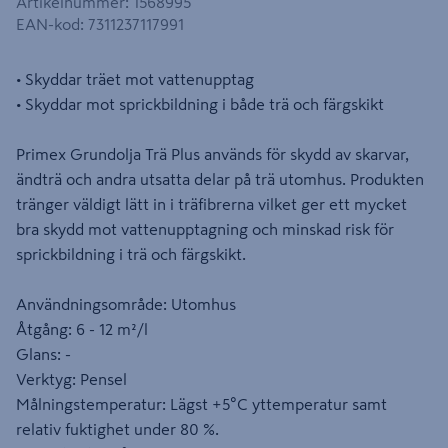
Artikelnummer
:
1568995
EAN-kod
:
7311237117991
• Skyddar träet mot vattenupptag
• Skyddar mot sprickbildning i både trä och färgskikt
Primex Grundolja Trä Plus används för skydd av skarvar,
ändträ och andra utsatta delar på trä utomhus. Produkten
tränger väldigt lätt in i träfibrerna vilket ger ett mycket
bra skydd mot vattenupptagning och minskad risk för
sprickbildning i trä och färgskikt.
Användningsområde: Utomhus
Åtgång: 6 - 12 m²/l
Glans: -
Verktyg: Pensel
Målningstemperatur: Lägst +5°C yttemperatur samt
relativ fuktighet under 80 %.