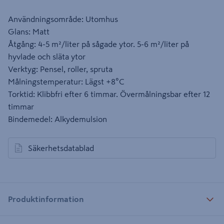
Användningsområde: Utomhus
Glans: Matt
Åtgång: 4-5 m²/liter på sågade ytor. 5-6 m²/liter på
hyvlade och släta ytor
Verktyg: Pensel, roller, spruta
Målningstemperatur: Lägst +8°C
Torktid: Klibbfri efter 6 timmar. Övermålningsbar efter 12
timmar
Bindemedel: Alkydemulsion
Säkerhetsdatablad
öppnas i en ny flik
Produktinformation