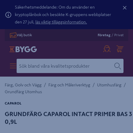
Säkerhetsmeddelande: Om du använder en
kryptoplånbok och besökte K-gruppens webbplatser
den 27 juli,
läs viktig tilläggsinformation.
Välj butik
Företag
/
Privat
/
/
/
Färg, Golv och Vägg
Färg och Måleriverktyg
Utomhusfärg
Grundfärg Utomhus
CAPAROL
GRUNDFÄRG CAPAROL INTACT PRIMER BAS 3
0,9L