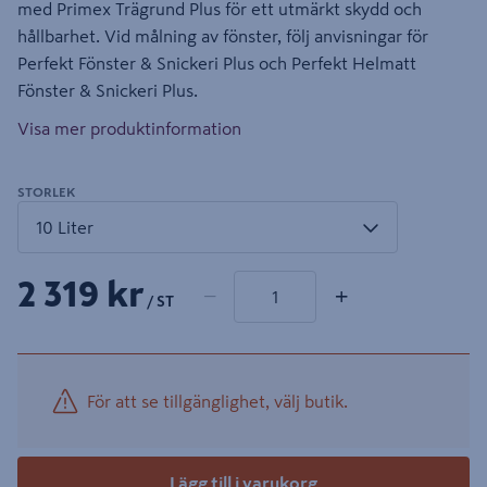
med Primex Trägrund Plus för ett utmärkt skydd och
hållbarhet. Vid målning av fönster, följ anvisningar för
Perfekt Fönster & Snickeri Plus och Perfekt Helmatt
Fönster & Snickeri Plus.
Visa mer produktinformation
STORLEK
1 produkter
Antal
2 319 kr
−
+
/ ST
För att se tillgänglighet, välj butik.
Lägg till i varukorg