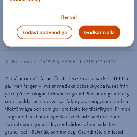
Dra på bilden för att zooma in
Fler val
Endast nödvändiga
Godkänn alla
Artikelnummer
:
1378585
EAN-kod
:
7311237055002
Vi målar om vår fasad för att den ska vara vacker att titta
på. Men färgen vi målar med ska också skydda huset från
yttre påfrestningar. Primex Trägrund Plus är en grundfärg
som skyddar och motverkar fuktupptagning, som har bra
täckförmåga och som ger bra fäste för täckfärgen. Primex
Trägrund Plus har en specialutvecklad snabbtorkande
formula som gör att du, med vädret på din sida, kan
grund- och täckmåla samma dag. Grundmåla din fasad