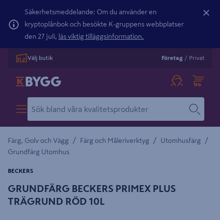
Säkerhetsmeddelande: Om du använder en
kryptoplånbok och besökte K-gruppens webbplatser
den 27 juli,
läs viktig tilläggsinformation.
Välj butik
Företag
/
Privat
/
/
/
Färg, Golv och Vägg
Färg och Måleriverktyg
Utomhusfärg
Grundfärg Utomhus
BECKERS
GRUNDFÄRG BECKERS PRIMEX PLUS
TRÄGRUND RÖD 10L