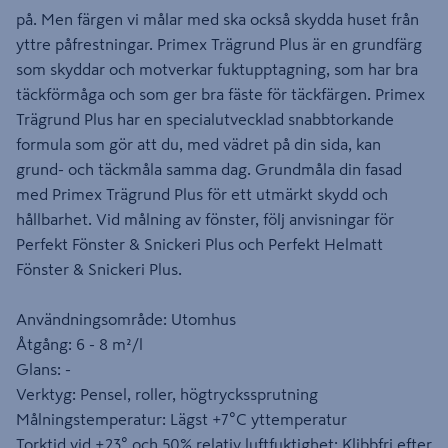
på. Men färgen vi målar med ska också skydda huset från
yttre påfrestningar. Primex Trägrund Plus är en grundfärg
som skyddar och motverkar fuktupptagning, som har bra
täckförmåga och som ger bra fäste för täckfärgen. Primex
Trägrund Plus har en specialutvecklad snabbtorkande
formula som gör att du, med vädret på din sida, kan
grund- och täckmåla samma dag. Grundmåla din fasad
med Primex Trägrund Plus för ett utmärkt skydd och
hållbarhet. Vid målning av fönster, följ anvisningar för
Perfekt Fönster & Snickeri Plus och Perfekt Helmatt
Fönster & Snickeri Plus.
Användningsområde: Utomhus
Åtgång: 6 - 8 m²/l
Glans: -
Verktyg: Pensel, roller, högtryckssprutning
Målningstemperatur: Lägst +7°C yttemperatur
Torktid vid +23° och 50% relativ luftfuktighet: Klibbfri efter