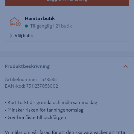
Hämta i butik
Tillgänglig i 21 butik
Välj butik
Produktbeskrivning
Artikelnummer
:
1378585
EAN-kod
:
7311237055002
• Kort torktid - grunda och måla samma dag
• Minskar risken för tanningenomslag
• Ger bra fäste till täckfärgen
Vi målar om vår fasad för att den ska vara vacker att titta