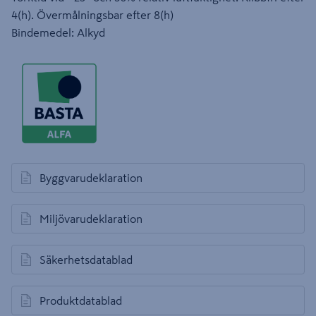
4(h). Övermålningsbar efter 8(h)
Bindemedel: Alkyd
Byggvarudeklaration
öppnas i en ny flik
Miljövarudeklaration
öppnas i en ny flik
Säkerhetsdatablad
öppnas i en ny flik
Produktdatablad
öppnas i en ny flik