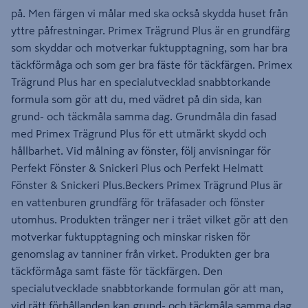
på. Men färgen vi målar med ska också skydda huset från
yttre påfrestningar. Primex Trägrund Plus är en grundfärg
som skyddar och motverkar fuktupptagning, som har bra
täckförmåga och som ger bra fäste för täckfärgen. Primex
Trägrund Plus har en specialutvecklad snabbtorkande
formula som gör att du, med vädret på din sida, kan
grund- och täckmåla samma dag. Grundmåla din fasad
med Primex Trägrund Plus för ett utmärkt skydd och
hållbarhet. Vid målning av fönster, följ anvisningar för
Perfekt Fönster & Snickeri Plus och Perfekt Helmatt
Fönster & Snickeri Plus.Beckers Primex Trägrund Plus är
en vattenburen grundfärg för träfasader och fönster
utomhus. Produkten tränger ner i träet vilket gör att den
motverkar fuktupptagning och minskar risken för
genomslag av tanniner från virket. Produkten ger bra
täckförmåga samt fäste för täckfärgen. Den
specialutvecklade snabbtorkande formulan gör att man,
vid rätt förhållanden kan grund- och täckmåla samma dag.