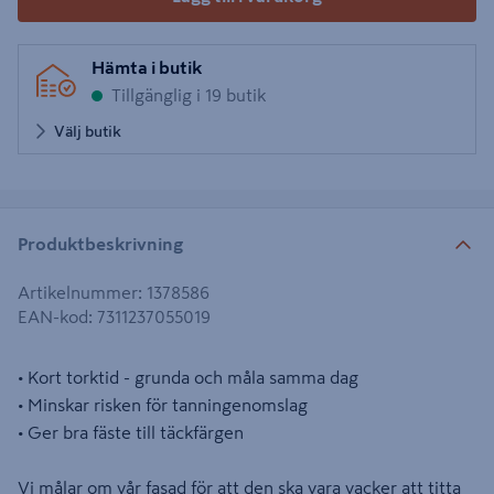
Hämta i butik
Tillgänglig i 19 butik
Välj butik
Produktbeskrivning
Artikelnummer
:
1378586
EAN-kod
:
7311237055019
• Kort torktid - grunda och måla samma dag
• Minskar risken för tanningenomslag
• Ger bra fäste till täckfärgen
Vi målar om vår fasad för att den ska vara vacker att titta