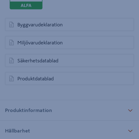
Byggvarudeklaration
öppnas i en ny flik
Miljövarudeklaration
öppnas i en ny flik
Säkerhetsdatablad
öppnas i en ny flik
Produktdatablad
öppnas i en ny flik
Produktinformation
Hållbarhet