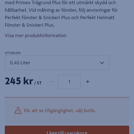
med Primex Trägrund Plus för ett utmärkt skydd och
hållbarhet. Vid målning av fönster, följ anvisningar för
Perfekt Fönster & Snickeri Plus och Perfekt Helmatt
Fönster & Snickeri Plus.
Visa mer produktinformation
STORLEK
1 produkter
Antal
245 kr
−
+
/ ST
För att se tillgänglighet, välj butik.
Lägg till i varukorg