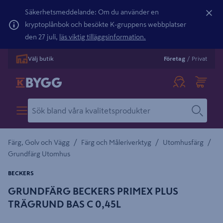
Säkerhetsmeddelande: Om du använder en
kryptoplånbok och besökte K-gruppens webbplatser
den 27 juli,
läs viktig tilläggsinformation.
Välj butik
Företag
/
Privat
/
/
/
Färg, Golv och Vägg
Färg och Måleriverktyg
Utomhusfärg
Grundfärg Utomhus
BECKERS
GRUNDFÄRG BECKERS PRIMEX PLUS
TRÄGRUND BAS C 0,45L