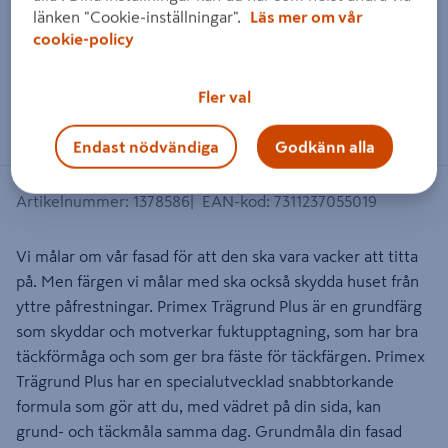
länken "Cookie-inställningar".
Läs mer om vår
cookie-policy
Dra på bilden för att zooma in
Fler val
Endast nödvändiga
Godkänn alla
Artikelnummer
:
1378586
EAN-kod
:
7311237055019
Vi målar om vår fasad för att den ska vara vacker att titta
på. Men färgen vi målar med ska också skydda huset från
yttre påfrestningar. Primex Trägrund Plus är en grundfärg
som skyddar och motverkar fuktupptagning, som har bra
täckförmåga och som ger bra fäste för täckfärgen. Primex
Trägrund Plus har en specialutvecklad snabbtorkande
formula som gör att du, med vädret på din sida, kan
grund- och täckmåla samma dag. Grundmåla din fasad