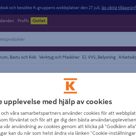
ok och besökte K-gruppens webbplatser den 27 juli,
läs viktig tilläggsi
udanden
Proffs
Outlet
rum, Bastu och Kök
Verktyg och Maskiner
El, VVS, Belysning
Arbetssk
vdammsugare
området
KÄRCHER
GROVDAMMSUGA
e upplevelse med hjälp av cookies
Artikelnummer
:
1797214
och våra samarbetspartners använder cookies för att webbplat
som förväntat och för att ge dig den bästa användarupplevelsen
a vår användning av cookies genom att klicka på "Godkänn alla"
Optimal prestanda: Grovda
ngar kan du när som helst ändra via länken "Cookie-inställningar
25 l, 5 m nätkabel och 2,2