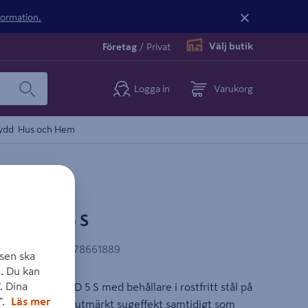
nformation.
Välj butik
Företag
/
Privat
Logga in
Varukorg
ydd
Hus och Hem
RE WD 5 S
EAN-kod
:
4054278661889
sen ska
. Du kan
. Dina
mmsugaren WD 5 S med behållare i rostfritt stål på
".
Läs mer
 m sugslang med utmärkt sugeffekt samtidigt som