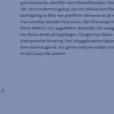
golvmunstycke, planfilter samt fleecefilterpåse. Planf
våt- och torrdammsugning utan att behöva byta filte
borttagning av filter kan planfiltret demonteras på
man undviker kontakt med smuts. När filterrengöri
filtret effektivt och sugeffekten återställs. Det avt
kan fästas direkt på sugslangen. Slangen kan fästas
platssparande förvaring. Den inbyggda parkeringspo
även dammsugarrör och golvmunstycke snabbt och b
en kort paus från arbetet.
, ];