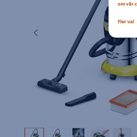
om vår c
Fler val
Föregående