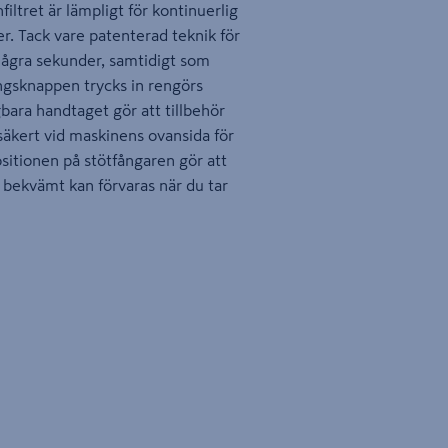
iltret är lämpligt för kontinuerlig
r. Tack vare patenterad teknik för
 några sekunder, samtidigt som
ngsknappen trycks in rengörs
agbara handtaget gör att tillbehör
 säkert vid maskinens ovansida för
sitionen på stötfångaren gör att
ekvämt kan förvaras när du tar