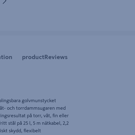
tbild 5
tion
productReviews
plingsbara golvmunstycket
 våt- och torrdammsugaren med
sresultat på torr, våt, fin eller
tt stål på 25 l, 5 m nätkabel, 2,2
kt skydd, flexibelt