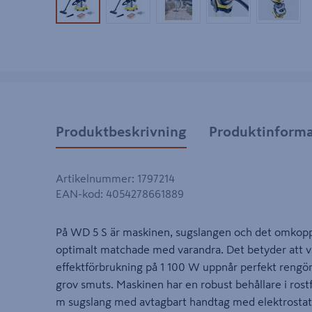
Produktbild 1
Produktbild 2
Produktbild 3
Produktbild 4
Produk
Produktbeskrivning
Produktinforma
Artikelnummer
:
1797214
EAN-kod
:
4054278661889
På WD 5 S är maskinen, sugslangen och det omkop
optimalt matchade med varandra. Det betyder att
effektförbrukning på 1 100 W uppnår perfekt rengöring
grov smuts. Maskinen har en robust behållare i rostfri
m sugslang med avtagbart handtag med elektrostatis