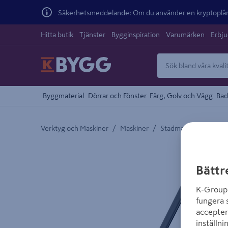
Säkerhetsmeddelande: Om du använder en kryptoplånb
Hitta butik
Tjänster
Bygginspiration
Varumärken
Erbj
Byggmaterial
Dörrar och Fönster
Färg, Golv och Vägg
Bad
/
/
/
Verktyg och Maskiner
Maskiner
Städmaskiner
Gro
Detaljerad beskrivning finns i produktbeskrivnings
Bättr
K-Group 
fungera 
accepter
inställni