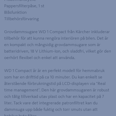
Pappersfilterpåse, 1 st
Blåsfunktion
Tillbehörsförvaring
Grovdammsugare WD 1 Compact från Kärcher inkluderar
tillbehör för att kunna rengöra interiören på bilen. Det är
en kompakt och mångsidig grovdammsugare som är
batteridriven, 18 V Lithium-Ion, och sladdfri, vilket gör den
oerhört flexibel och enkel att använda.
WD 1 Compact är är en perfekt modell för hemmabruk
som har en drifttid på ca 10 minuter. Du kan enkelt se
återstående förbrukningstid på LCD-displayen via "Real
time management". Den här grovdammsugaren är robust
och tålig tillverkad utav plast och har en kapacitet på 7
liter. Tack vare det integrerade patronfiltret kan du
dammsuga upp både fuktig och torr smuts utan att
behöva byta filter.