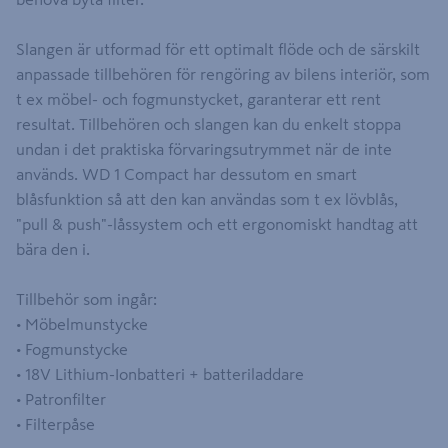
Slangen är utformad för ett optimalt flöde och de särskilt
anpassade tillbehören för rengöring av bilens interiör, som
t ex möbel- och fogmunstycket, garanterar ett rent
resultat. Tillbehören och slangen kan du enkelt stoppa
undan i det praktiska förvaringsutrymmet när de inte
används. WD 1 Compact har dessutom en smart
blåsfunktion så att den kan användas som t ex lövblås,
"pull & push"-låssystem och ett ergonomiskt handtag att
bära den i.
Tillbehör som ingår:
• Möbelmunstycke
• Fogmunstycke
• 18V Lithium-Ionbatteri + batteriladdare
• Patronfilter
• Filterpåse