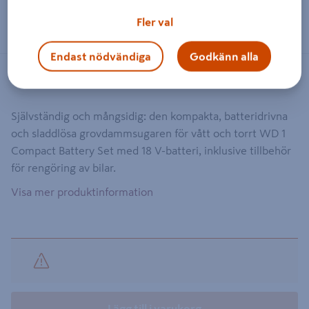
Dra på bilden för att zooma in
Fler val
Endast nödvändiga
Godkänn alla
Artikelnummer
:
1519653
EAN-kod
:
4054278353050
Självständig och mångsidig: den kompakta, batteridrivna
och sladdlösa grovdammsugaren för vått och torrt WD 1
Compact Battery Set med 18 V-batteri, inklusive tillbehör
för rengöring av bilar.
Visa mer produktinformation
Lägg till i varukorg