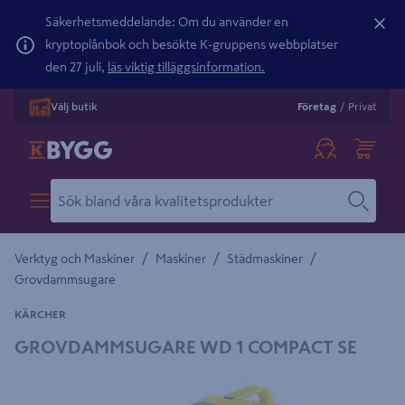
Säkerhetsmeddelande: Om du använder en
kryptoplånbok och besökte K-gruppens webbplatser
den 27 juli,
läs viktig tilläggsinformation.
Välj butik
Företag
/
Privat
/
/
/
Verktyg och Maskiner
Maskiner
Städmaskiner
Grovdammsugare
KÄRCHER
GROVDAMMSUGARE WD 1 COMPACT SE
Detaljerad beskrivning finns i produktbeskrivningsområdet