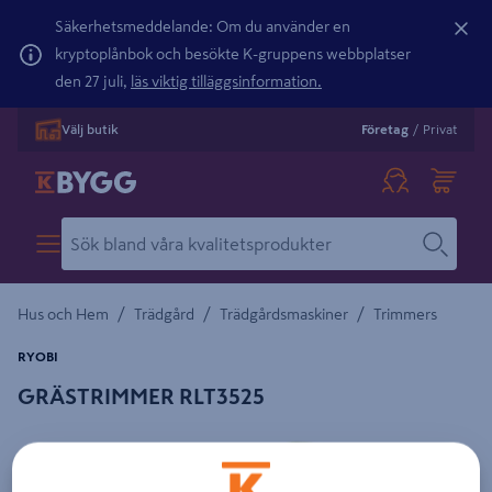
Säkerhetsmeddelande: Om du använder en
kryptoplånbok och besökte K-gruppens webbplatser
den 27 juli,
läs viktig tilläggsinformation.
Välj butik
Företag
/
Privat
/
/
/
Hus och Hem
Trädgård
Trädgårdsmaskiner
Trimmers
RYOBI
GRÄSTRIMMER RLT3525
Detaljerad beskrivning finns i produktbeskrivningsområdet