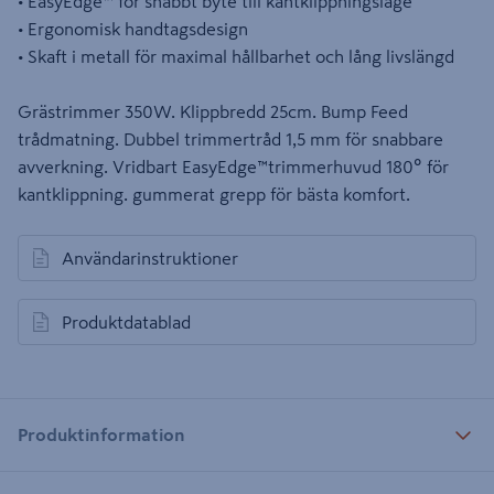
• EasyEdge™ för snabbt byte till kantklippningsläge
• Ergonomisk handtagsdesign
• Skaft i metall för maximal hållbarhet och lång livslängd
Grästrimmer 350W. Klippbredd 25cm. Bump Feed
trådmatning. Dubbel trimmertråd 1,5 mm för snabbare
avverkning. Vridbart EasyEdge™trimmerhuvud 180º för
kantklippning. gummerat grepp för bästa komfort.
Användarinstruktioner
öppnas i en ny flik
Produktdatablad
öppnas i en ny flik
Produktinformation