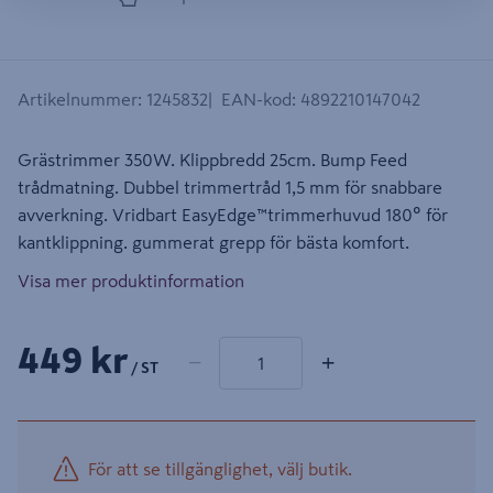
Artikelnummer
:
1245832
EAN-kod
:
4892210147042
Grästrimmer 350W. Klippbredd 25cm. Bump Feed
trådmatning. Dubbel trimmertråd 1,5 mm för snabbare
avverkning. Vridbart EasyEdge™trimmerhuvud 180º för
kantklippning. gummerat grepp för bästa komfort.
Visa mer produktinformation
1 produkter
Antal
449 kr
−
+
/ ST
För att se tillgänglighet, välj butik.