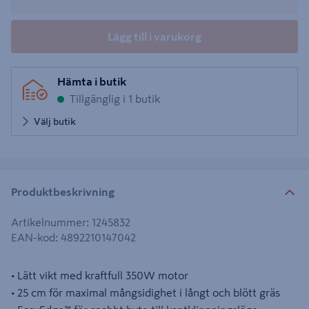
Lägg till i varukorg
Hämta i butik
Tillgänglig i 1 butik
Välj butik
Produktbeskrivning
Artikelnummer
:
1245832
EAN-kod
:
4892210147042
• Lätt vikt med kraftfull 350W motor
• 25 cm för maximal mångsidighet i långt och blött gräs