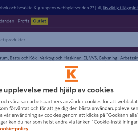
ok och besökte K-gruppens webbplatser den 27 juli,
läs viktig tilläggsi
udanden
Proffs
Outlet
rum, Bastu och Kök
Verktyg och Maskiner
El, VVS, Belysning
Arbetssk
e upplevelse med hjälp av cookies
området
BRENDERUP
GLAS BAKLYKTA
och våra samarbetspartners använder cookies för att webbplat
som förväntat och för att ge dig den bästa användarupplevelsen
Artikelnummer
:
2159536
a vår användning av cookies genom att klicka på "Godkänn alla"
ngar kan du när som helst ändra via länken "Cookie-inställningar
240x140mm, höger & vänster
ookie-policy