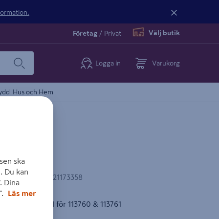
nformation.
Välj butik
Företag
/
Privat
Logga in
Varukorg
ydd
Hus och Hem
sen ska
. Du kan
EAN-kod
:
5702621173358
. Dina
".
Läs mer
, Multipoint II för 113760 & 113761