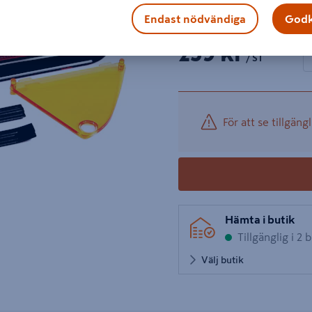
Visa mer produktinformati
Endast nödvändiga
Godk
1 produk
Antal
259 kr
−
/ ST
För att se tillgängl
Hämta i butik
Tillgänglig i 2 
Välj butik