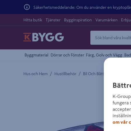
Säkerhetsmeddelande: Om du använder en kryptoplånb
Hitta butik
Tjänster
Bygginspiration
Varumärken
Erbj
Byggmaterial
Dörrar och Fönster
Färg, Golv och Vägg
Bad
/
/
Hus och Hem
Hustillbehör
Bil Och Båttillbehör
Bättr
Detaljerad beskrivning finns i produktbeskrivnings
K-Group 
fungera 
accepter
inställni
om vår c