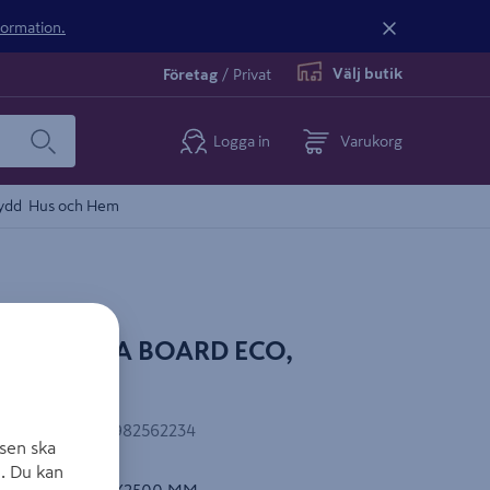
nformation.
Välj butik
Företag
/
Privat
Logga in
Varukorg
ydd
Hus och Hem
IPS ULTRA BOARD ECO,
MM
EAN-kod
:
4003982562234
sen ska
. Du kan