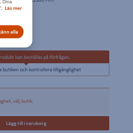
 ECO 12,5X900X2500 MM
. Dina
".
Läs mer
on
ter
+
änn alla
odukt kan beställas på förfrågan.
a butiken och kontrollera tillgänglighet
ighet, välj butik.
Lägg till i varukorg