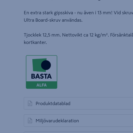
En extra stark gipsskiva - nu även i 13 mm! Vid skru
Ultra Board-skruv användas.
Tjocklek 12,5 mm. Nettovikt ca 12 kg/m². Försänktal
kortkanter.
Produktdatablad
öppnas i en ny flik
Miljövarudeklaration
öppnas i en ny flik