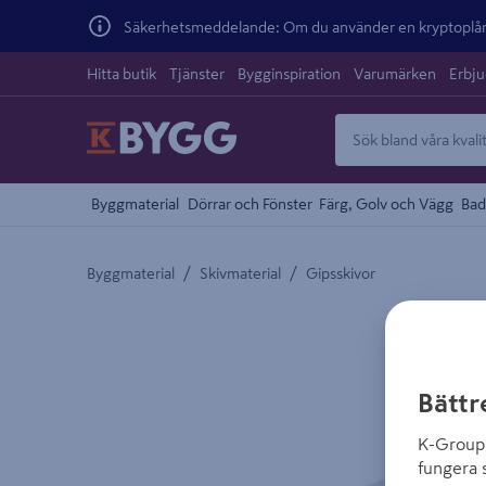
Säkerhetsmeddelande: Om du använder en kryptoplånb
Hitta butik
Tjänster
Bygginspiration
Varumärken
Erbj
Byggmaterial
Dörrar och Fönster
Färg, Golv och Vägg
Bad
/
/
Byggmaterial
Skivmaterial
Gipsskivor
Detaljerad beskrivning finns i produktbeskrivnings
Bättr
K-Group 
fungera 