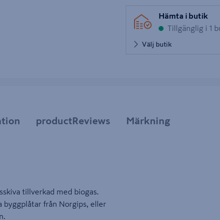
Hämta i butik
Tillgänglig i 1 b
Välj butik
tion
productReviews
Märkning
skiva tillverkad med biogas.
byggplåtar från Norgips, eller
n.