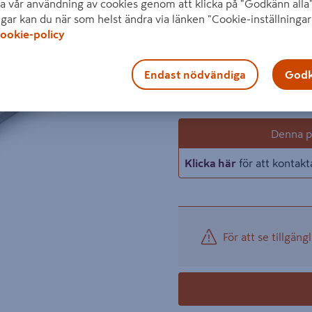
GIPSSKIVA ULTRA BOARD
a vår användning av cookies genom att klicka på "Godkänn alla"
ngar kan du när som helst ändra via länken "Cookie-inställningar
Visa mer produktinformati
ookie-policy
1 produk
Antal
529 kr
−
Endast nödvändiga
Godk
/ ST
Denna pr
Klicka här
för att kontakt
För att se tillgängl