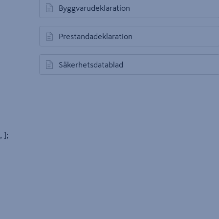
Byggvarudeklaration
öppnas i en ny flik
Prestandadeklaration
öppnas i en ny flik
Säkerhetsdatablad
öppnas i en ny flik
, ];