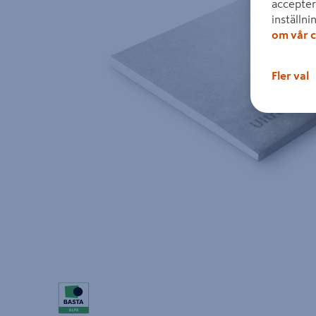
accepter
inställni
om vår c
Fler val