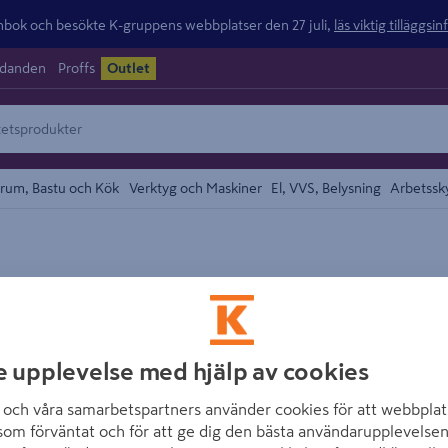
ok och besökte K-gruppens webbplatser den 27 juli,
läs viktig tilläggsi
udanden
Proffs
Outlet
rum, Bastu och Kök
Verktyg och Maskiner
El, VVS, Belysning
Arbetssk
området
NORGIPS
GIPSSKIVA NORG
12,5X900X2500
e upplevelse med hjälp av cookies
Artikelnummer
:
2134268
och våra samarbetspartners använder cookies för att webbplat
som förväntat och för att ge dig den bästa användarupplevelsen