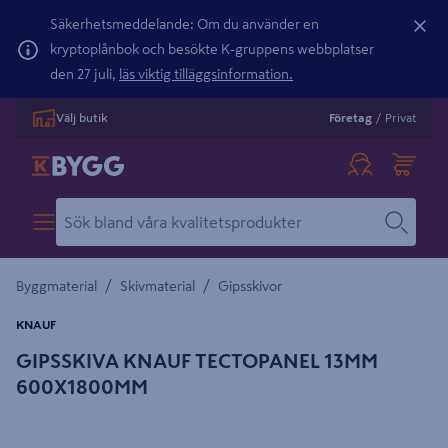
Säkerhetsmeddelande: Om du använder en
kryptoplånbok och besökte K-gruppens webbplatser
den 27 juli,
läs viktig tilläggsinformation.
Välj butik
Företag
/
Privat
/
/
Byggmaterial
Skivmaterial
Gipsskivor
KNAUF
GIPSSKIVA KNAUF TECTOPANEL 13MM
600X1800MM
Detaljerad beskrivning finns i produktbeskrivningsområdet