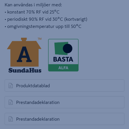
Kan användas i miljöer med:
• konstant 70% RF vid 25ºC
• periodiskt 90% RF vid 30ºC (kortvarigt)
• omgivningstemperatur upp till 50ºC
Produktdatablad
öppnas i en ny flik
Prestandadeklaration
öppnas i en ny flik
Prestandadeklaration
öppnas i en ny flik