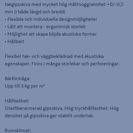
takgipsskiva med mycket hög måttnoggrannhet +0/-0,5
mm (i både längd och bredd)
• Flexibla och individuella designmöjligheter
• Lätt att montera - ergonimisk storlek
• Möjlighet att skapa böjda akustiska former
• Hållbart
Flexibel tak- och väggbeklädnad med akustiska
egenskaper. Finns i många storlekar och perforeringar.
Bärförmåga:
Upp till 3 kg per m²
Hållfasthet:
Glasfiberarmerad gipsskiva. Hög tryckhållfasthet. Hög
densitet på gipsskiva ger stabilit undertak.
Rumsklimat: