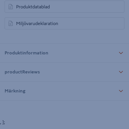
Produktdatablad
öppnas i en ny flik
Miljövarudeklaration
öppnas i en ny flik
Produktinformation
productReviews
Märkning
, ];