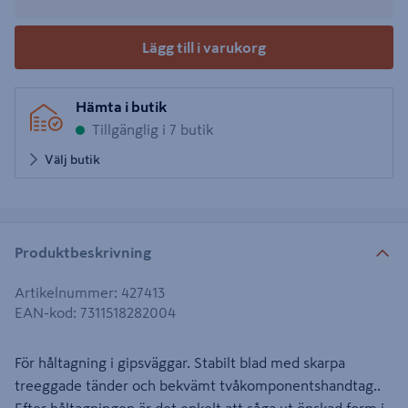
Lägg till i varukorg
Hämta i butik
Tillgänglig i 7 butik
Välj butik
Produktbeskrivning
Artikelnummer
:
427413
EAN-kod
:
7311518282004
För håltagning i gipsväggar. Stabilt blad med skarpa
treeggade tänder och bekvämt tvåkomponentshandtag..