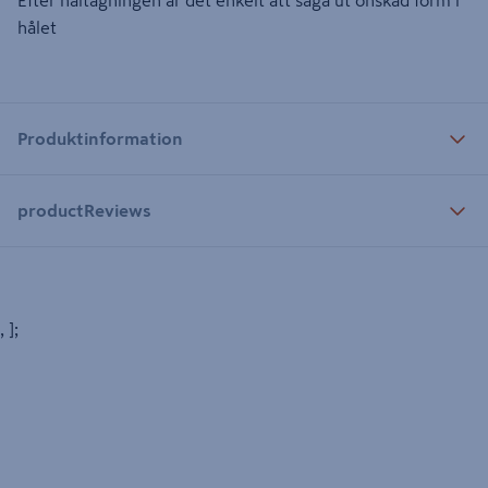
Efter håltagningen är det enkelt att såga ut önskad form i
hålet
Produktinformation
productReviews
, ];