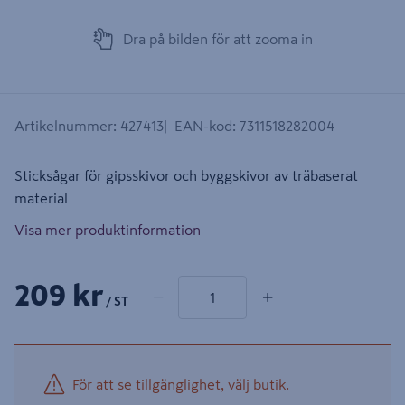
Dra på bilden för att zooma in
Artikelnummer
:
427413
EAN-kod
:
7311518282004
Sticksågar för gipsskivor och byggskivor av träbaserat
material
Visa mer produktinformation
1 produkter
Antal
209 kr
−
+
/ ST
För att se tillgänglighet, välj butik.