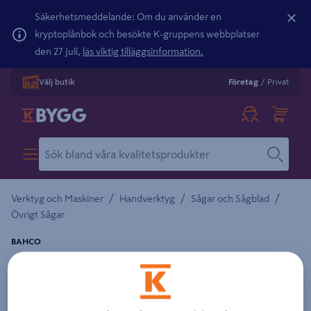
Säkerhetsmeddelande: Om du använder en
kryptoplånbok och besökte K-gruppens webbplatser
den 27 juli,
läs viktig tilläggsinformation.
Välj butik
Företag
/
Privat
/
/
/
Verktyg och Maskiner
Handverktyg
Sågar och Sågblad
Övrigt Sågar
BAHCO
GIPSSÅG STICKSÅG PROFCUT FÖR HÅLT. I
GIPS PC-6 DRY