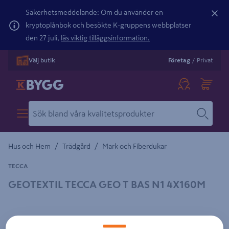
Säkerhetsmeddelande: Om du använder en
kryptoplånbok och besökte K-gruppens webbplatser
den 27 juli,
läs viktig tilläggsinformation.
Välj butik
Företag
/
Privat
/
/
Hus och Hem
Trädgård
Mark och Fiberdukar
TECCA
GEOTEXTIL TECCA GEO T BAS N1 4X160M
Detaljerad beskrivning finns i produktbeskrivningsområdet