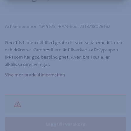
Artikelnummer
:
1344325
EAN-kod
:
7318718026162
Geo-T N1 är en nålfiltad geotextil som separerar, filtrerar
och dränerar. Geotextiliern är tillverkad av Polypropen
(PP) som har god beständighet. Även bra i sur eller
alkaliska omgivningar.
Visa mer produktinformation
Lägg till i varukorg