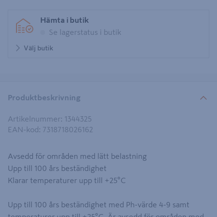
Hämta i butik
Se lagerstatus i butik
Välj butik
Produktbeskrivning
Artikelnummer
:
1344325
EAN-kod
:
7318718026162
Avsedd för områden med lätt belastning
Upp till 100 års beständighet
Klarar temperaturer upp till +25°C
Upp till 100 års beständighet med Ph-värde 4-9 samt
temperaturer upp till +25°C. Är avsedd för områden med