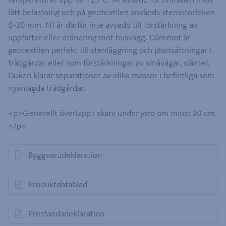
lätt belastning och på geotextilen används stensstorleken
0-20 mm. N1 är därför inte avsedd till förstärkning av
uppfarter eller dränering mot husvägg. Däremot är
geotextilen perfekt till stenläggning och plattsättningar i
trädgårdar eller som förstärkningar av småvägar, slänter.
Duken klarar separationer av olika massor i befintliga som
nyanlagda trädgårdar.
<p>Generellt överlapp i skarv under jord om minst 20 cm.
</p>
Byggvarudeklaration
öppnas i en ny flik
Produktdatablad
öppnas i en ny flik
Prestandadeklaration
öppnas i en ny flik