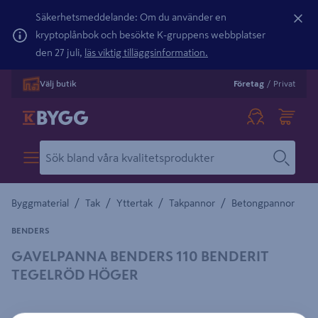
Säkerhetsmeddelande: Om du använder en
kryptoplånbok och besökte K-gruppens webbplatser
den 27 juli,
läs viktig tilläggsinformation.
Välj butik
Företag
/
Privat
/
/
/
/
Byggmaterial
Tak
Yttertak
Takpannor
Betongpannor
BENDERS
GAVELPANNA BENDERS 110 BENDERIT
TEGELRÖD HÖGER
Detaljerad beskrivning finns i produktbeskrivningsområdet