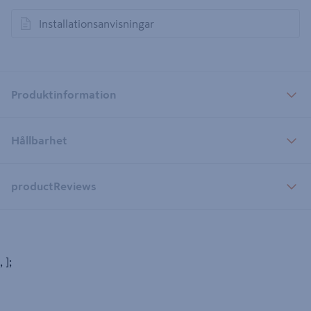
Installationsanvisningar
öppnas i en ny flik
Produktinformation
Hållbarhet
productReviews
, ];