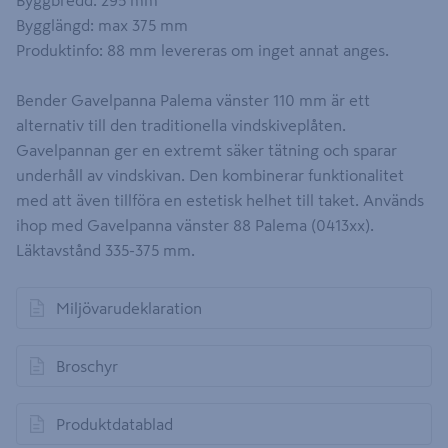
Byggbredd: 295 mm
Bygglängd: max 375 mm
Produktinfo: 88 mm levereras om inget annat anges.
Bender Gavelpanna Palema vänster 110 mm är ett
alternativ till den traditionella vindskiveplåten.
Gavelpannan ger en extremt säker tätning och sparar
underhåll av vindskivan. Den kombinerar funktionalitet
med att även tillföra en estetisk helhet till taket. Används
ihop med Gavelpanna vänster 88 Palema (0413xx).
Läktavstånd 335-375 mm.
Miljövarudeklaration
öppnas i en ny flik
Broschyr
öppnas i en ny flik
Produktdatablad
öppnas i en ny flik