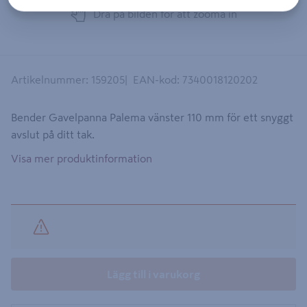
Dra på bilden för att zooma in
Artikelnummer
:
159205
EAN-kod
:
7340018120202
Bender Gavelpanna Palema vänster 110 mm för ett snyggt
avslut på ditt tak.
Visa mer produktinformation
Lägg till i varukorg